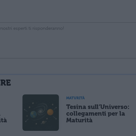
La tua email sarà utilizzata per comunicarti se qualcuno risponde al tuo commento e non sarà pubblicata. Dichiari di avere preso visione e di accettare quanto previsto dalla
ARE
 un cookie salvi i tuoi dati (nome, email) per il prossimo commento.
MATURITÀ
Tesina sull’Universo:
lità di marketing diretto con modalità automatizzate o tradizionali
n
collegamenti per la
ità
Maturità