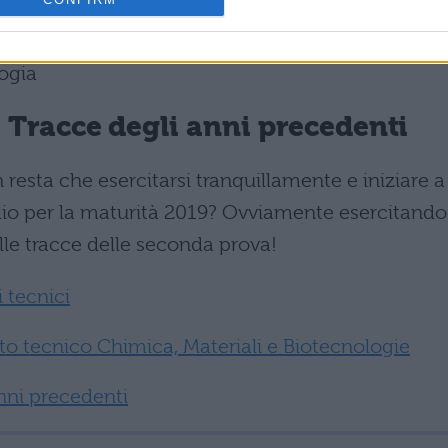
ologie di controllo sanitario
logia
 Tracce degli anni precedenti
 resta che esercitarsi tranquillamente e iniziare a
glio per la maturità 2019? Ovviamente esercitando
lle tracce delle seconda prova!
 tecnici
to tecnico Chimica, Materiali e Biotecnologie
nni precedenti