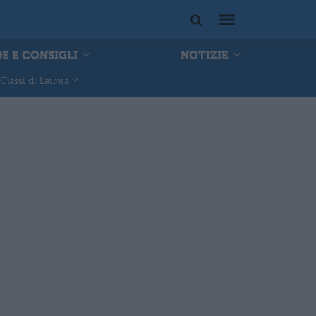
E E CONSIGLI
NOTIZIE
Classi di Laurea