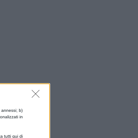
i annessi; b)
onalizzati in
 tutti qui di