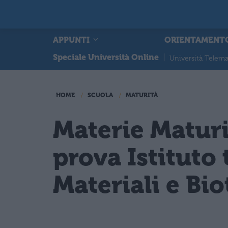
APPUNTI
ORIENTAMENT
Speciale Università Online
|
Università Telema
HOME
SCUOLA
MATURITÀ
Materie Matur
prova Istituto
Materiali e Bi