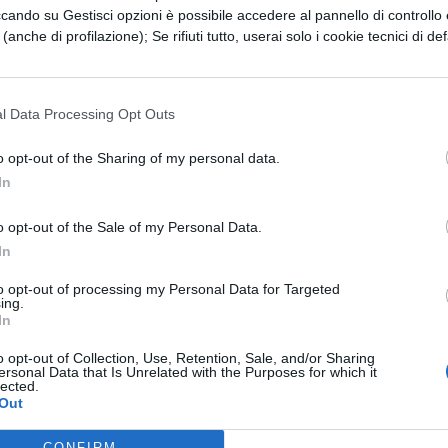
le
ccando su Gestisci opzioni è possibile accedere al pannello di controllo e
e (anche di profilazione); Se rifiuti tutto, userai solo i cookie tecnici di def
va Istituto tecnico Istituto Tecnico Chimica,
l Data Processing Opt Outs
lazione Biotecnologie ambientali:
o opt-out of the Sharing of my personal data.
In
nologie di controllo ambientale
o opt-out of the Sale of my Personal Data.
le
In
to opt-out of processing my Personal Data for Targeted
ing.
In
va Istituto tecnico Istituto Tecnico Chimica,
o opt-out of Collection, Use, Retention, Sale, and/or Sharing
azione Biotecnologie sanitarie:
ersonal Data that Is Unrelated with the Purposes for which it
lected.
Out
a
CONFIRM