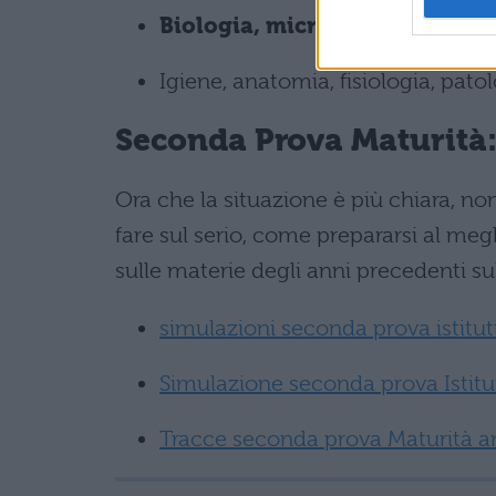
Biologia, microbiologia e tecn
Igiene, anatomia, fisiologia, pato
Seconda Prova Maturità:
Ora che la situazione è più chiara, non
fare sul serio, come prepararsi al me
sulle materie degli anni precedenti su
simulazioni seconda prova istituti
Simulazione seconda prova Istitu
Tracce seconda prova Maturità a