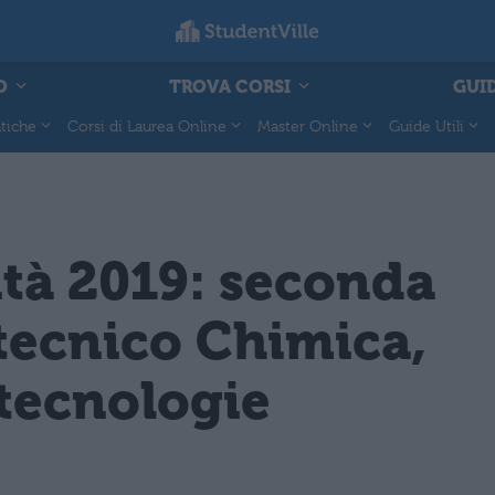
O
TROVA CORSI
GUID
tiche
Corsi di Laurea Online
Master Online
Guide Utili
ità 2019: seconda
 tecnico Chimica,
otecnologie