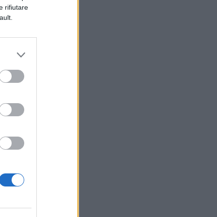
 rifiutare
ault.