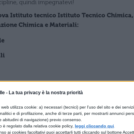
cipline, quindi impegnatevi!
va Istituto tecnico Istituto Tecnico Chimica,
azione Chimica e Materiali:
le
li
va Istituto tecnico Istituto Tecnico Chimica,
le -
La tua privacy è la nostra priorità
azione Chimica e Materiali – opzione
web utilizza cookie: a) necessari (tecnici) per l'uso del sito e dei serviz
analitici e di profilazione, anche di terze parti, per mostrarti annunci pers
nciarie
e abitudini di navigazione) previo consenso.
zzo è regolato dalla relativa cookie policy,
leggi cliccando qui
.
so ai cookies facoltativi puoi accettarli tutti cliccando sul bottone Accetta