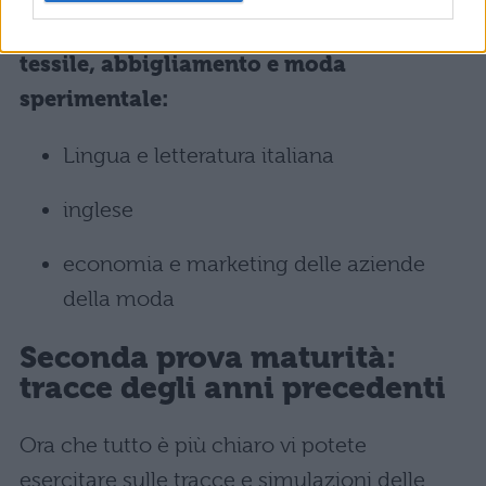
Istituto tecnico Opzione sistema moda
tessile, abbigliamento e moda
sperimentale:
Lingua e letteratura italiana
inglese
economia e marketing delle aziende
della moda
Seconda prova maturità:
tracce degli anni precedenti
Ora che tutto è più chiaro vi potete
esercitare sulle tracce e simulazioni delle