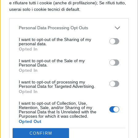
e rifiutare tutti i cookie (anche di profilazione); Se rifiuti tutto,
Lingua e letteratura italiana
userai solo i cookie tecnici di default.
Inglese
Personal Data Processing Opt Outs
Chimica applicata e nobilizzazione
I want to opt-out of the Sharing of my
personal data.
materiali produzione moda
Opted In
I want to opt-out of the Sale of my
Istituto tecnico Sistema Moda-
Personal Data.
Opted In
Articolazione Calzature e moda:
I want to opt-out of processing my
Personal Data for Targeted Advertising.
Lingua e letteratura italiana
Opted In
I want to opt-out of Collection, Use,
Inglese
Retention, Sale, and/or Sharing of my
Personal Data that Is Unrelated with the
Purposes for which it was collected.
Chimica applicata e nobilizzazione
Opted Out
materiali produzione moda
CONFIRM