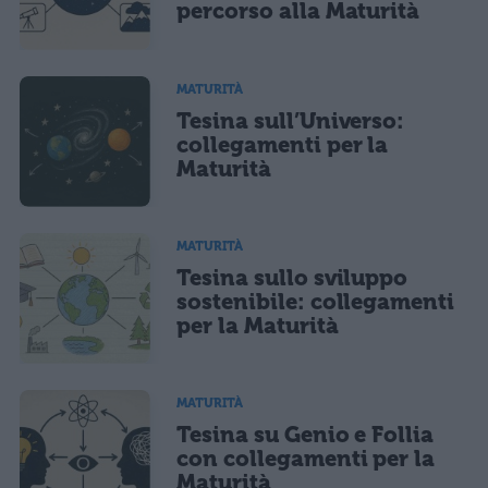
percorso alla Maturità
Acconsento all'uso dei miei dati da parte di terzi per finalità di
marketing diretto con modalità automatizzate o tradizionali
MATURITÀ
Tesina sull’Universo:
collegamenti per la
Maturità
MATURITÀ
Tesina sullo sviluppo
sostenibile: collegamenti
per la Maturità
MATURITÀ
Tesina su Genio e Follia
con collegamenti per la
Maturità