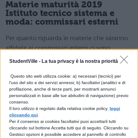
Materie maturità 2019
Istituto tecnico sistema e
moda: commissari esterni
Per quanto riguarda le materie che saranno
affidate ai commissari esterni ci sono
sempre più dubbi, perché il ministero ogni
StudentVille -
La tua privacy è la nostra priorità
anno può scegliere tra tutte le materie. Le
Questo sito web utilizza cookie: a) necessari (tecnici) per
articolazioni in cui è suddiviso il Tecnico
l'uso del sito e dei servizi annessi; b) facoltativi (analitici e di
sistema Moda presenta delle differenze. Ecco
profilazione, anche di terze parti, per mostrarti annunci
personalizzati in base alle tue abitudini di navigazione) previo
le materie affidate ai commissari esterni:
consenso.
Il loro utilizzo è regolato dalla relativa cookie policy,
leggi
Istituto tecnico Sistema Moda-
cliccando qui
.
Articolazione Tessile, abbigliamento e
Per il consenso ai cookies facoltativi puoi accettarli tutti
cliccando sul bottone Accetta tutti qui di seguito. Cliccando su
moda
:
Gestisci opzioni è possibile accedere al pannello di controllo