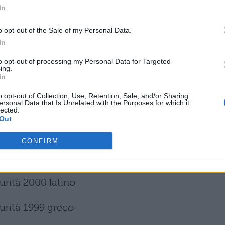
rità 2007 latino
In
urità 2006 greco
o opt-out of the Sale of my Personal Data.
In
urità 2005 latino
to opt-out of processing my Personal Data for Targeted
ing.
In
urità 2004 greco
o opt-out of Collection, Use, Retention, Sale, and/or Sharing
ersonal Data that Is Unrelated with the Purposes for which it
urità 2003 latino
lected.
Out
urità 2002 latino
CONFIRM
urità 2001 greco
urità 2000 latino
urità 1999 greco