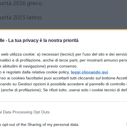
urità 2016 greco
rità 2015 latino
urità 2014 greco
le -
La tua privacy è la nostra priorità
rità 2013 latino
web utilizza cookie: a) necessari (tecnici) per l'uso del sito e dei serviz
urità 2012 greco
analitici e di profilazione, anche di terze parti, per mostrarti annunci pers
e abitudini di navigazione) previo consenso.
zzo è regolato dalla relativa cookie policy,
leggi cliccando qui
.
rità 2011 latino
so ai cookies facoltativi puoi accettarli tutti cliccando sul bottone Accetta
ccando su Gestisci opzioni è possibile accedere al pannello di controllo e
urità 2010 greco
e (anche di profilazione); Se rifiuti tutto, userai solo i cookie tecnici di def
urità 2009 latino
l Data Processing Opt Outs
urità 2008 greco
o opt-out of the Sharing of my personal data.