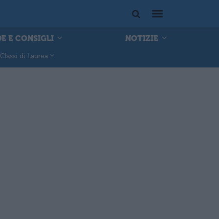
E E CONSIGLI
NOTIZIE
Classi di Laurea