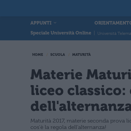
APPUNTI
ORIENTAMENT
Speciale Università Online
|
Università Telema
HOME
SCUOLA
MATURITÀ
Materie Matur
liceo classico:
dell'alternanz
Maturità 2017, materie seconda prova lic
cos'è la regola dell'alternanza!