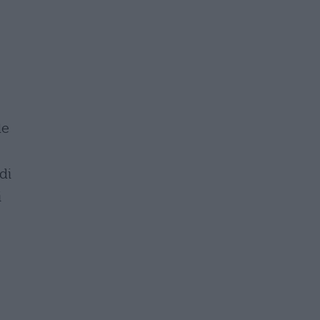
le
di
i