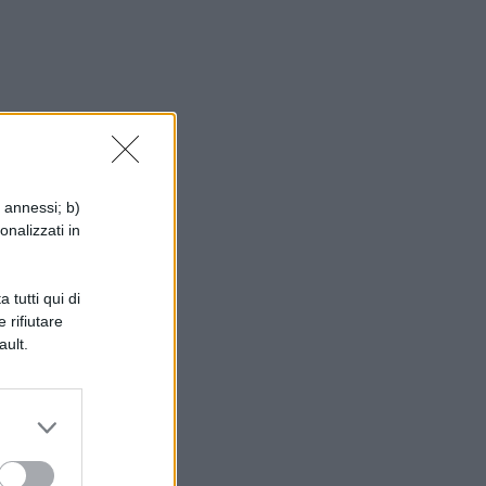
i annessi; b)
onalizzati in
 tutti qui di
 rifiutare
ault.