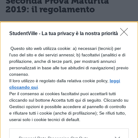
Seconda Prova Maturità
2019: il regolamento
Le materie della seconda prova verranno
StudentVille -
La tua privacy è la nostra priorità
ufficializzate a gennaio dopo che il
MIUR
avrà deciso e diffuso la notizia. L’altro dubbio
Questo sito web utilizza cookie: a) necessari (tecnici) per
che opprime gli studenti riguarda la
l'uso del sito e dei servizi annessi; b) facoltativi (analitici e di
profilazione, anche di terze parti, per mostrarti annunci
possibilità che quest’ultima venga affidata ai
personalizzati in base alle tue abitudini di navigazione) previo
commissari interni o a quelli esterni
;
consenso.
Il loro utilizzo è regolato dalla relativa cookie policy,
leggi
anche le prove scritte possono essere
cliccando qui
.
affidate ad un commissario esterno o interno
Per il consenso ai cookies facoltativi puoi accettarli tutti
cliccando sul bottone Accetta tutti qui di seguito. Cliccando su
e, a riguardo, l’articolo 2 del Decreto dice: “È,
Gestisci opzioni è possibile accedere al pannello di controllo
e rifiutare tutti i cookie (anche di profilazione); Se rifiuti tutto,
in ogni caso, assicurata la nomina di
userai solo i cookie tecnici di default.
commissari interni o esterni docenti delle
discipline oggetto della prima e della