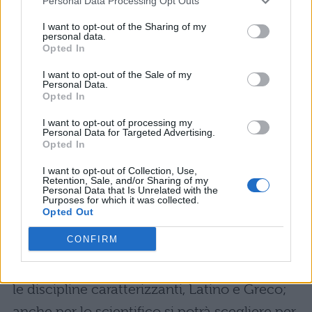
Personal Data Processing Opt Outs
seconda prova. Quando la prima prova è
I want to opt-out of the Sharing of my
affidata ad un commissario esterno, la
personal data.
Opted In
materia oggetto della seconda prova viene
I want to opt-out of the Sale of my
affidata ad un commissario interno e
Personal Data.
Opted In
viceversa”.
I want to opt-out of processing my
Novità per la seconda prova direttamente
Personal Data for Targeted Advertising.
Opted In
dal MIUR: la prova
del 20 giugno
I want to opt-out of Collection, Use,
2019
potrà riguardare una o più discipline
Retention, Sale, and/or Sharing of my
Personal Data that Is Unrelated with the
caratterizzanti gli indirizzi di studio, come
Purposes for which it was collected.
Opted Out
previsto dalla nuova normativa. Per esempio
CONFIRM
per il liceo classico il Ministero potrà optare
anche per
una prova mista
, con entrambe
le discipline caratterizzanti, Latino e Greco;
anche per lo scientifico si potrà scegliere per