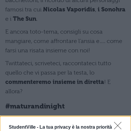
bacchettoni, il ricordo di alcuni personaggi
famosi tra cui
Nicolas Vaporidis
,
i Sonohra
e i
The Sun
.
E ancora toto-tema, consigli su cosa
mangiare, come affrontare l’ansia e…. come
farsi una risata insieme con noi!
Twittateci, scriveteci, raccontateci tutto
quello che vi passa per la testa, lo
commenteremo insieme in diretta
! E
allora?
#maturandinight
StudentVille -
La tua privacy è la nostra priorità