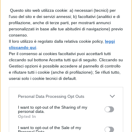
Questo sito web utilizza cookie: a) necessari (tecnici) per
COMMENTI
l'uso del sito e dei servizi annessi; b) facoltativi (analitici e di
profilazione, anche di terze parti, per mostrarti annunci
personalizzati in base alle tue abitudini di navigazione) previo
consenso.
Il loro utilizzo è regolato dalla relativa cookie policy,
leggi
cliccando qui
.
Per il consenso ai cookies facoltativi puoi accettarli tutti
cliccando sul bottone Accetta tutti qui di seguito. Cliccando su
Gestisci opzioni è possibile accedere al pannello di controllo
e rifiutare tutti i cookie (anche di profilazione); Se rifiuti tutto,
userai solo i cookie tecnici di default.
Personal Data Processing Opt Outs
La tua email sarà utilizzata per comunicarti se qualcuno risponde al tuo commento e non
TI POTREBBE INTERESSARE
I want to opt-out of the Sharing of my
sarà pubblicata. Dichiari di avere preso visione e di accettare quanto previsto dalla
personal data.
informativa privacy
. Pubblicando questo commento dai il consenso affinché un cookie
Opted In
salvi i tuoi dati (nome, email) per il prossimo commento.
MATURITÀ
I want to opt-out of the Sale of my
Tesina sulle stelle:
Ho letto e acconsento l'
informativa
sulla privacy
Personal Data.