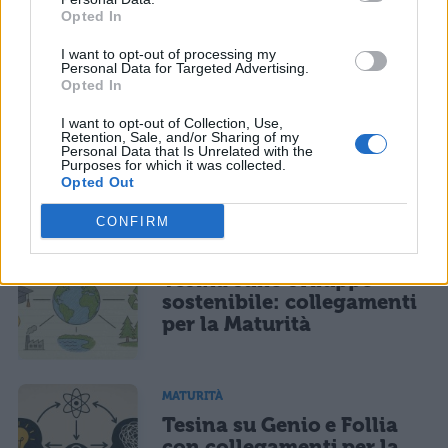
CONFERMA E PUBBLICA
collegamenti per un
Opted In
percorso alla Maturità
Acconsento all'uso dei miei dati da parte di terzi per finalità di
marketing diretto con modalità automatizzate o tradizionali
I want to opt-out of processing my
Personal Data for Targeted Advertising.
Opted In
MATURITÀ
I want to opt-out of Collection, Use,
Tesina sull’Universo:
Retention, Sale, and/or Sharing of my
Personal Data that Is Unrelated with the
collegamenti per la
Purposes for which it was collected.
Maturità
Opted Out
CONFIRM
MATURITÀ
Tesina sullo sviluppo
sostenibile: collegamenti
per la Maturità
MATURITÀ
Tesina su Genio e Follia
con collegamenti per la