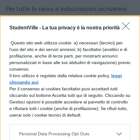
Per tutte le news e indiscrezioni iscrivetevi
alla nostra
fan page su Facebook
, dove
StudentVille -
La tua privacy è la nostra priorità
potrete seguire direttamente da Fb la
maturità 2010!
Questo sito web utilizza cookie: a) necessari (tecnici) per
l'uso del sito e dei servizi annessi; b) facoltativi (analitici e di
profilazione, anche di terze parti, per mostrarti annunci
personalizzati in base alle tue abitudini di navigazione) previo
consenso.
Il loro utilizzo è regolato dalla relativa cookie policy,
leggi
COMMENTI
cliccando qui
.
Per il consenso ai cookies facoltativi puoi accettarli tutti
cliccando sul bottone Accetta tutti qui di seguito. Cliccando su
Gestisci opzioni è possibile accedere al pannello di controllo
e rifiutare tutti i cookie (anche di profilazione); Se rifiuti tutto,
userai solo i cookie tecnici di default.
Personal Data Processing Opt Outs