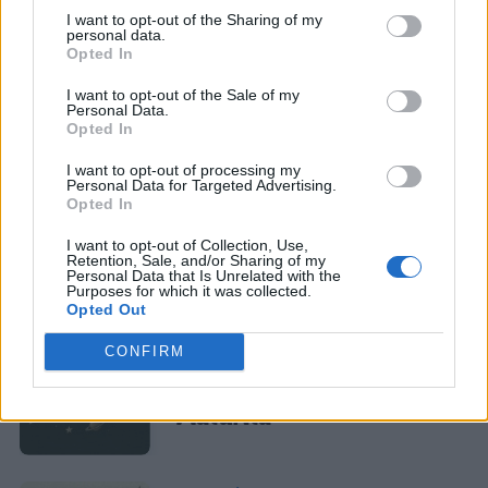
I want to opt-out of the Sharing of my
personal data.
Opted In
I want to opt-out of the Sale of my
Personal Data.
La tua email sarà utilizzata per comunicarti se qualcuno risponde al tuo commento e non
Opted In
TI POTREBBE INTERESSARE
sarà pubblicata. Dichiari di avere preso visione e di accettare quanto previsto dalla
informativa privacy
. Pubblicando questo commento dai il consenso affinché un cookie
salvi i tuoi dati (nome, email) per il prossimo commento.
I want to opt-out of processing my
MATURITÀ
Personal Data for Targeted Advertising.
Opted In
Tesina sulle stelle:
Ho letto e acconsento l'
informativa
sulla privacy
CONFERMA E PUBBLICA
collegamenti per un
I want to opt-out of Collection, Use,
percorso alla Maturità
Acconsento all'uso dei miei dati da parte di terzi per finalità di
Retention, Sale, and/or Sharing of my
marketing diretto con modalità automatizzate o tradizionali
Personal Data that Is Unrelated with the
Purposes for which it was collected.
Opted Out
MATURITÀ
CONFIRM
Tesina sull’Universo:
collegamenti per la
Maturità