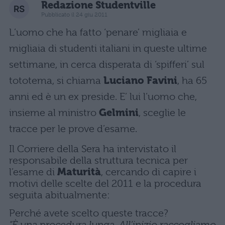
Redazione Studentville
Pubblicato il 24 giu 2011
L’uomo che ha fatto ‘penare’ migliaia e
migliaia di studenti italiani in queste ultime
settimane, in cerca disperata di ‘spifferi’ sul
tototema, si chiama
Luciano Favini
, ha 65
anni ed è un ex preside. E’ lui l’uomo che,
insieme al ministro
Gelmini
, sceglie le
tracce per le prove d’esame.
Il Corriere della Sera ha intervistato il
responsabile della struttura tecnica per
l’esame di
Maturità
, cercando di capire i
motivi delle scelte del 2011 e la procedura
seguita abitualmente:
Perché avete scelto queste tracce?
“È una procedura lunga. All’inizio raccogliamo