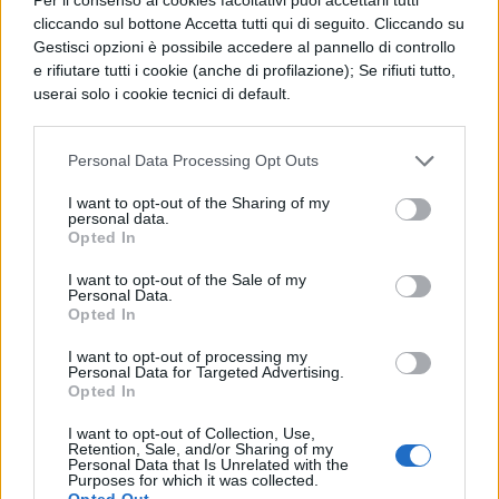
sicuro e anche meno costoso. Forse il
cliccando sul bottone Accetta tutti qui di seguito. Cliccando su
prossimo anno partiremo con una
Gestisci opzioni è possibile accedere al pannello di controllo
sperimentazione”.
e rifiutare tutti i cookie (anche di profilazione); Se rifiuti tutto,
userai solo i cookie tecnici di default.
COMMENTI
Personal Data Processing Opt Outs
I want to opt-out of the Sharing of my
personal data.
Opted In
I want to opt-out of the Sale of my
Personal Data.
Opted In
I want to opt-out of processing my
Personal Data for Targeted Advertising.
Opted In
I want to opt-out of Collection, Use,
Retention, Sale, and/or Sharing of my
Personal Data that Is Unrelated with the
Purposes for which it was collected.
La tua email sarà utilizzata per comunicarti se qualcuno risponde al tuo commento e non
Opted Out