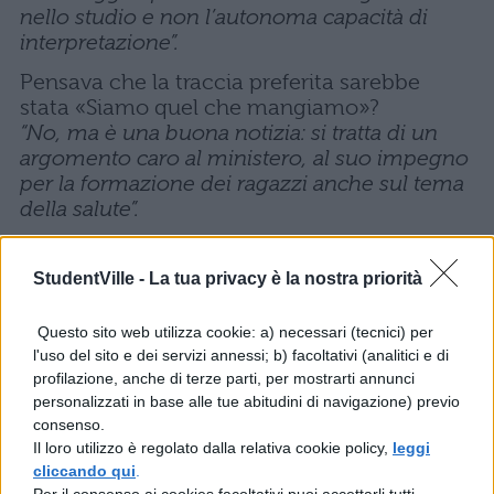
nello studio e non l’autonoma capacità di
interpretazione”.
Pensava che la traccia preferita sarebbe
stata «Siamo quel che mangiamo»?
“No, ma è una buona notizia: si tratta di un
argomento caro al ministero, al suo impegno
per la formazione dei ragazzi anche sul tema
della salute”.
È vero che decidete all’ultimo momento, per
dribblare i pronostici che girano su internet?
StudentVille -
La tua privacy è la nostra priorità
“Nemmeno per sogno, non ci sono i tempi
tecnici. La scelta viene fatta a metà maggio,
Questo sito web utilizza cookie: a) necessari (tecnici) per
poi bisogna stampare tutti i documenti da
l'uso del sito e dei servizi annessi; b) facoltativi (analitici e di
inviare alle scuole. Per la fuga di notizie
profilazione, anche di terze parti, per mostrarti annunci
abbiamo le nostre misure di sicurezza. Usare
personalizzati in base alle tue abitudini di navigazione) previo
internet per mandare le prove alle scuole
consenso.
Il loro utilizzo è regolato dalla relativa cookie policy,
leggi
all’ultimo momento? “È un’ipotesi che stiamo
cliccando qui
.
studiando. Sarebbe tutto più semplice, più
Per il consenso ai cookies facoltativi puoi accettarli tutti