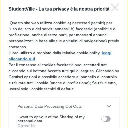
Per info sulla maturità ti invitiamo a visitare la
StudentVille -
La tua privacy è la nostra priorità
nostra sezione dedicata alla
maturità 2011
o la
fan page maturità 2011
su Facebook.
Questo sito web utilizza cookie: a) necessari (tecnici) per
l'uso del sito e dei servizi annessi; b) facoltativi (analitici e di
profilazione, anche di terze parti, per mostrarti annunci
COMMENTI
personalizzati in base alle tue abitudini di navigazione) previo
consenso.
Il loro utilizzo è regolato dalla relativa cookie policy,
leggi
cliccando qui
.
Per il consenso ai cookies facoltativi puoi accettarli tutti
cliccando sul bottone Accetta tutti qui di seguito. Cliccando su
Gestisci opzioni è possibile accedere al pannello di controllo
e rifiutare tutti i cookie (anche di profilazione); Se rifiuti tutto,
userai solo i cookie tecnici di default.
Personal Data Processing Opt Outs
I want to opt-out of the Sharing of my
personal data.
Opted In
La tua email sarà utilizzata per comunicarti se qualcuno risponde al tuo commento e non