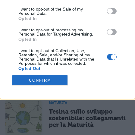
TI POTREBBE INTERESSARE
sarà pubblicata. Dichiari di avere preso visione e di accettare quanto previsto dalla
informativa privacy
. Pubblicando questo commento dai il consenso affinché un cookie
I want to opt-out of the Sale of my
salvi i tuoi dati (nome, email) per il prossimo commento.
Personal Data.
MATURITÀ
Opted In
Tesina sulle stelle:
Ho letto e acconsento l'
informativa
sulla privacy
CONFERMA E PUBBLICA
I want to opt-out of processing my
collegamenti per un
Personal Data for Targeted Advertising.
percorso alla Maturità
Acconsento all'uso dei miei dati da parte di terzi per finalità di
Opted In
marketing diretto con modalità automatizzate o tradizionali
I want to opt-out of Collection, Use,
Retention, Sale, and/or Sharing of my
Personal Data that Is Unrelated with the
MATURITÀ
Purposes for which it was collected.
Tesina sull’Universo:
Opted Out
collegamenti per la
Maturità
CONFIRM
MATURITÀ
Tesina sullo sviluppo
sostenibile: collegamenti
per la Maturità