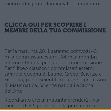
meno indulgente, ‘famigerato’ o rinomato…
CLICCA QUI PER SCOPRIRE I
MEMBRI DELLA TUA COMMISSIONE
Per la maturità 2011 saranno coinvolti 42
mila commissari esterni, 84 mila membri
interni e 14 mila presidenti di commissione.
Per il liceo classico i commissari esterni
saranno docenti di Latino, Greco, Scienze e
Filosofia; per lo scientifico saranno professori
di Matematica, Scienze naturali e Storia
dell’Arte.
Ricordiamo che la maturità prenderà il via
mercoledì 22 giugno con la prima prova.