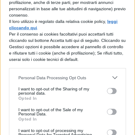
profilazione, anche di terze parti, per mostrarti annunci
personalizzati in base alle tue abitudini di navigazione) previo
consenso.
Il loro utilizzo è regolato dalla relativa cookie policy,
leggi
cliccando qui
.
Per il consenso ai cookies facoltativi puoi accettarli tutti
cliccando sul bottone Accetta tutti qui di seguito. Cliccando su
Gestisci opzioni è possibile accedere al pannello di controllo
e rifiutare tutti i cookie (anche di profilazione); Se rifiuti tutto,
userai solo i cookie tecnici di default.
La tua email sarà utilizzata per comunicarti se qualcuno risponde al tuo commento e non
TI POTREBBE INTERESSARE
sarà pubblicata. Dichiari di avere preso visione e di accettare quanto previsto dalla
informativa privacy
. Pubblicando questo commento dai il consenso affinché un cookie
Personal Data Processing Opt Outs
salvi i tuoi dati (nome, email) per il prossimo commento.
MATURITÀ
I want to opt-out of the Sharing of my
Tesina sulle stelle:
Ho letto e acconsento l'
informativa
sulla privacy
personal data.
CONFERMA E PUBBLICA
collegamenti per un
Opted In
percorso alla Maturità
Acconsento all'uso dei miei dati da parte di terzi per finalità di
marketing diretto con modalità automatizzate o tradizionali
I want to opt-out of the Sale of my
Personal Data.
Opted In
MATURITÀ
I want to opt-out of processing my
Tesina sull’Universo:
Personal Data for Targeted Advertising.