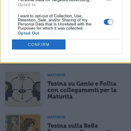
collegamenti per la
Opted In
Maturità
I want to opt-out of Collection, Use,
Retention, Sale, and/or Sharing of my
Personal Data that Is Unrelated with the
Purposes for which it was collected.
Opted Out
MATURITÀ
Tesina sullo sviluppo
CONFIRM
sostenibile: collegamenti
per la Maturità
MATURITÀ
Tesina su Genio e Follia
con collegamenti per la
Maturità
MATURITÀ
Tesina sulla Belle