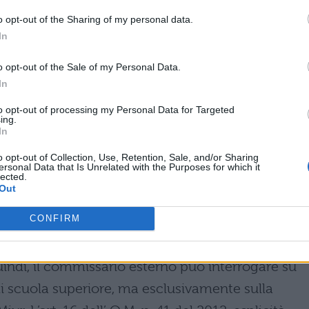
nterrogativo partendo dalla prospettiva giuridica
o opt-out of the Sharing of my personal data.
In
interrogare su tutte le materie che
o opt-out of the Sale of my Personal Data.
aterie affidate ai commissari esterni sono
In
Pubblica Istruzione, con proprio decreto entro il
to opt-out of processing my Personal Data for Targeted
ing.
i commissario durante il colloquio può fare
In
la
materia
che gli è stata
assegnata
dal Minister
o opt-out of Collection, Use, Retention, Sale, and/or Sharing
ersonal Data that Is Unrelated with the Purposes for which it
mento di latino, greco, italiano e storia, potrà
lected.
Out
 stabilita per legge, su scala nazionale entro il 31
CONFIRM
dere tutto il programma della singola materi
uindi, il commissario esterno può interrogare su
i scuola superiore, ma esclusivamente sulla