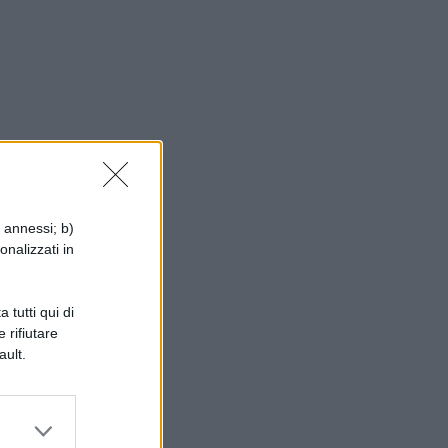
i annessi; b)
onalizzati in
 tutti qui di
la
 rifiutare
ault.