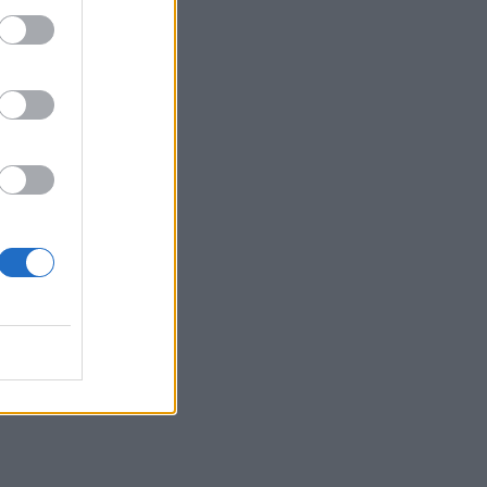
 31
o.
a