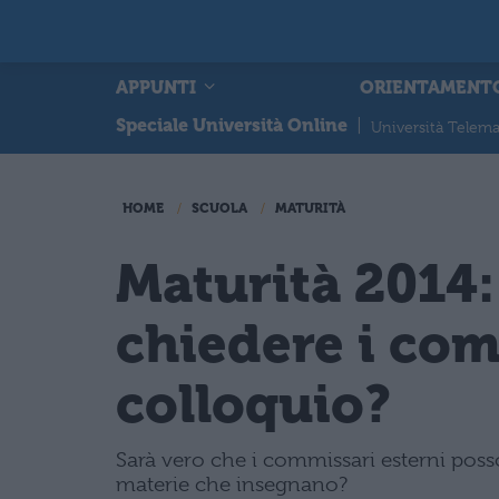
APPUNTI
ORIENTAMENT
Speciale Università Online
|
Università Telema
HOME
SCUOLA
MATURITÀ
Maturità 2014
chiedere i com
colloquio?
Sarà vero che i commissari esterni posso
materie che insegnano?