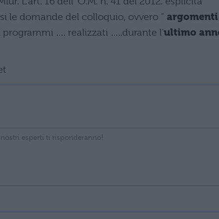
ur. L’art. 16 dell’ O.M. n. 41 del 2012. esplicità
i le domande del colloquio, ovvero “
argomenti
 programmi …. realizzati …..durante l’
ultimo ann
et