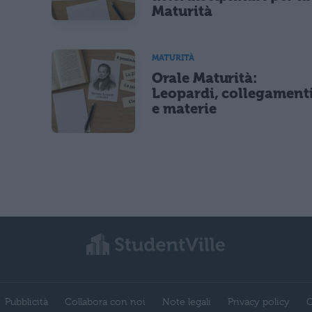
Maturità
MATURITÀ
Orale Maturità:
Leopardi, collegament
e materie
Pubblicità
Collabora con noi
Note legali
Privacy policy
C