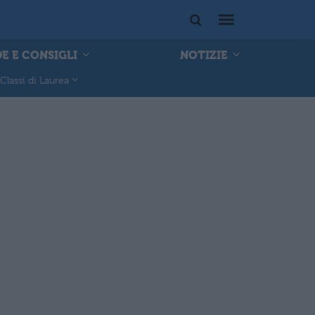
E E CONSIGLI
NOTIZIE
Classi di Laurea