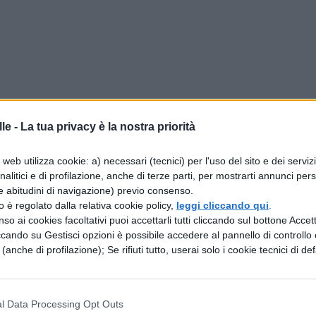
le -
La tua privacy è la nostra priorità
web utilizza cookie: a) necessari (tecnici) per l'uso del sito e dei serviz
analitici e di profilazione, anche di terze parti, per mostrarti annunci pers
e abitudini di navigazione) previo consenso.
zzo è regolato dalla relativa cookie policy,
leggi cliccando qui
.
so ai cookies facoltativi puoi accettarli tutti cliccando sul bottone Accetta
ssari esterni durante il colloquio del
ccando su Gestisci opzioni è possibile accedere al pannello di controllo e
e (anche di profilazione); Se rifiuti tutto, userai solo i cookie tecnici di def
entemente semplice, non è così immediato, a
ativa che regola gli esami di
maturità 2014
. Ma
l Data Processing Opt Outs