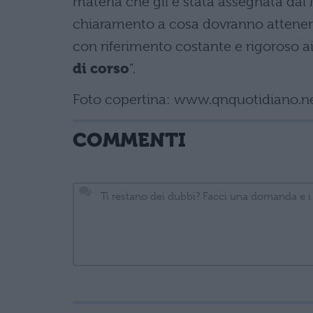
materia che gli è stata assegnata dal Mi
chiaramento a cosa dovranno atteners
con riferimento costante e rigoroso ai
di corso
”.
Foto copertina: www.qnquotidiano.n
COMMENTI