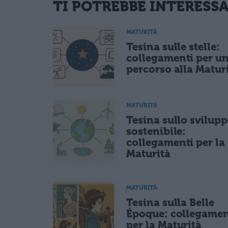
TI POTREBBE INTERESS
informativa privacy
. Pubblicando questo commento dai il consenso affinché
Ho letto e acconsento l'
informativa
sulla privacy
MATURITÀ
CONFERMA E PUBBLICA
Tesina sulle stelle:
Acconsento all'uso dei miei dati da parte di terzi per fina
collegamenti per u
percorso alla Matur
MATURITÀ
Tesina sullo svilup
sostenibile:
collegamenti per la
Maturità
MATURITÀ
Tesina sulla Belle
Époque: collegamen
per la Maturità