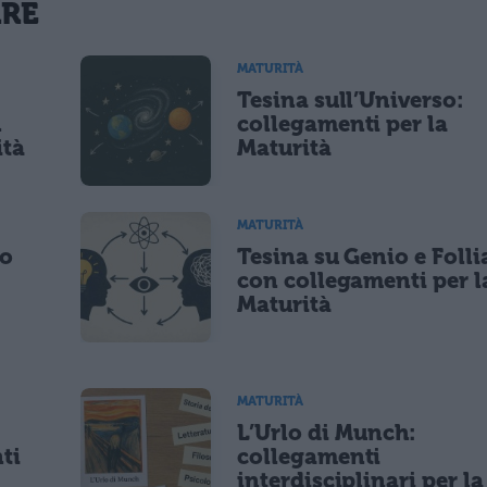
La tua email sarà utilizzata per comunicarti se qualcuno risponde al tuo commento e non sarà pubblicata. Dichiari di avere preso visione e di accettare quanto previsto dalla
ARE
 un cookie salvi i tuoi dati (nome, email) per il prossimo commento.
MATURITÀ
Tesina sull’Universo:
lità di marketing diretto con modalità automatizzate o tradizionali
n
collegamenti per la
ità
Maturità
MATURITÀ
po
Tesina su Genio e Folli
con collegamenti per l
Maturità
MATURITÀ
L’Urlo di Munch:
ti
collegamenti
interdisciplinari per la