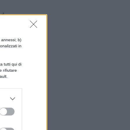
ad
i annessi; b)
onalizzati in
a
 tutti qui di
 rifiutare
ault.
ta