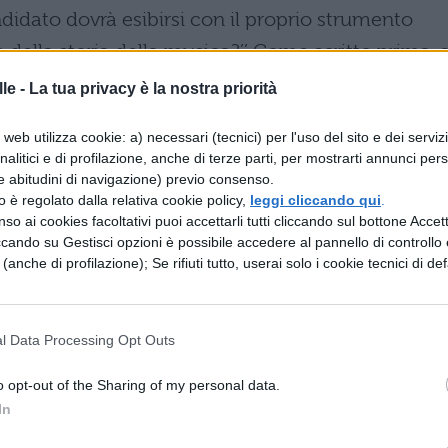
idato dovrà esibirsi con il proprio strumento
della storia della musica?’’ Come scritto prima, 
ovo ordinamento sono Istituti tecnici e
le -
La tua privacy è la nostra priorità
bilmente sarà modificato il metodo di valutazione
web utilizza cookie: a) necessari (tecnici) per l'uso del sito e dei serviz
e della Riforma che prevedono di considerare anche
analitici e di profilazione, anche di terze parti, per mostrarti annunci pers
iasi scuola superiore sarà, generalmente, toccata d
e abitudini di navigazione) previo consenso.
zzo è regolato dalla relativa cookie policy,
leggi cliccando qui
.
a prova scritta, che verrà modificata per essere
so ai cookies facoltativi puoi accettarli tutti cliccando sul bottone Accetta
 e con i macro-indirizzi di studio.
ccando su Gestisci opzioni è possibile accedere al pannello di controllo e
e (anche di profilazione); Se rifiuti tutto, userai solo i cookie tecnici di def
possibili modifiche: da tempo circola la voce,
i una possibile sostituzione della terza prova
l Data Processing Opt Outs
posta per la
Maturità 2015
oppure di un'aggiun
il ''quizzone'' della terza prova scritta. Possibili
o opt-out of the Sharing of my personal data.
In
esina ormai viene surclassata da
Power Point e
ci e immediate, rispetto a tesine cartacee che