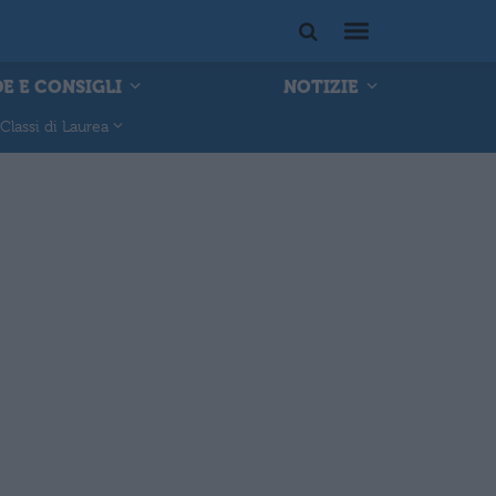
E E CONSIGLI
NOTIZIE
Classi di Laurea