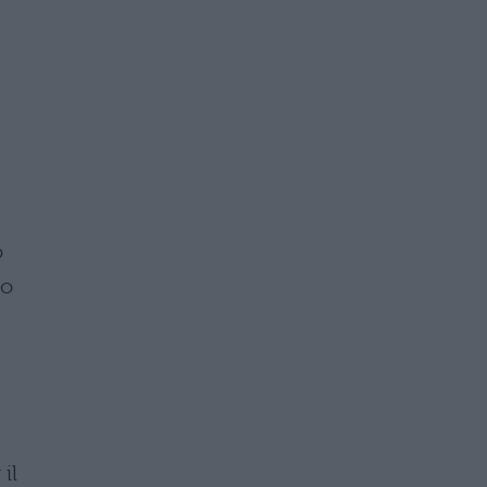
o
mo
il