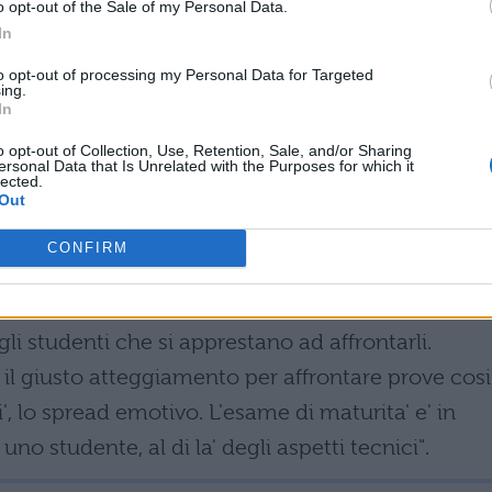
o opt-out of the Sale of my Personal Data.
ne in via di abbandono, piuttosto che una preci
In
to opt-out of processing my Personal Data for Targeted
ing.
In
 anche per la prima prova scritta che potrebbe
 A: sembrerebbe infatti che questa venga
o opt-out of Collection, Use, Retention, Sale, and/or Sharing
ersonal Data that Is Unrelated with the Purposes for which it
lected.
ta al tipo di prove scritte ormai utilizzate nelle
Out
questa avvantaggi troppo i liceali nei confronti de
CONFIRM
ali.
ervento con le seguenti parole: ‘’Concentriamoci su
li studenti che si apprestano ad affrontarli.
 il giusto atteggiamento per affrontare prove cosi
', lo spread emotivo. L'esame di maturita' e' in
uno studente, al di la' degli aspetti tecnici".