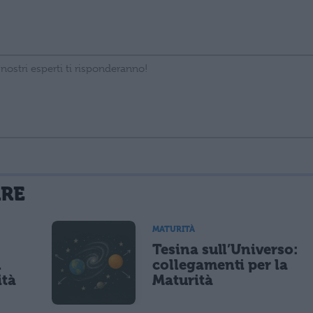
La tua email sarà utilizzata per comunicarti se qualcuno risponde al tuo commento e non sarà pubblicata. Dichiari di avere preso visione e di accettare quanto previsto dalla
ARE
 un cookie salvi i tuoi dati (nome, email) per il prossimo commento.
MATURITÀ
Tesina sull’Universo:
lità di marketing diretto con modalità automatizzate o tradizionali
n
collegamenti per la
ità
Maturità