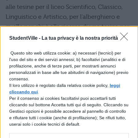
alle tesine per il liceo Scientifico, Classico,
Linguistico e Artistico, per l'alberghiero e
quelle per chi è alla ricerca di una tesina per
Ragioneria o Geometri. Per trovare tutto
StudentVille -
La tua privacy è la nostra priorità
quello di cui hai bisogno, insomma, basta un
Questo sito web utilizza cookie: a) necessari (tecnici) per
click:
Tesina Maturità: argomenti e
l'uso del sito e dei servizi annessi; b) facoltativi (analitici e di
collegamenti
profilazione, anche di terze parti, per mostrarti annunci
personalizzati in base alle tue abitudini di navigazione) previo
PRIMA PROVA MATURITÀ 2016.
La prima
consenso.
Il loro utilizzo è regolato dalla relativa cookie policy,
leggi
prova maturità 2016 inizierà il 22 giugno
cliccando qui
.
Per il consenso ai cookies facoltativi puoi accettarli tutti
2016: gli studenti dovranno cimentarsi, salvo
cliccando sul bottone Accetta tutti qui di seguito. Cliccando su
modifiche nel corso del prossimo anno
Gestisci opzioni è possibile accedere al pannello di controllo
e rifiutare tutti i cookie (anche di profilazione); Se rifiuti tutto,
scolastico, nelle 4 tipologie di tema proposte
userai solo i cookie tecnici di default.
ormai da anni: