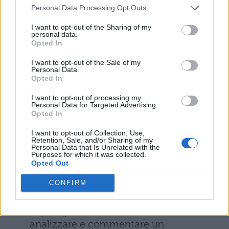
Prima prova maturità 2016: analisi del
Personal Data Processing Opt Outs
testo
(Tipologia A) Ai candidati verrà
I want to opt-out of the Sharing of my
proposto un brano in prosa o in versi da
personal data.
Opted In
analizzare rispondendo ad alcune
domande allegate al testo.
I want to opt-out of the Sale of my
Personal Data.
Opted In
Prima prova maturità 2016: saggio breve
&
Prima prova maturità 2016 articolo di
I want to opt-out of processing my
giornale
(Tipologia B). In forma di saggio
Personal Data for Targeted Advertising.
Opted In
breve o articolo di giornale, gli studenti
dovranno sviluppare un argomento
I want to opt-out of Collection, Use,
utilizzando i documenti e i dati forniti,
Retention, Sale, and/or Sharing of my
Personal Data that Is Unrelated with the
scegliendo tra 4 ambiti proposti:
Purposes for which it was collected.
Opted Out
artistico-letterario, socio-economico,
storico-politico, tecnico-scientifico.
CONFIRM
Prima prova maturità 2016: tema storico
(Tipologia C). Gli studenti dovranno
analizzare e commentare un