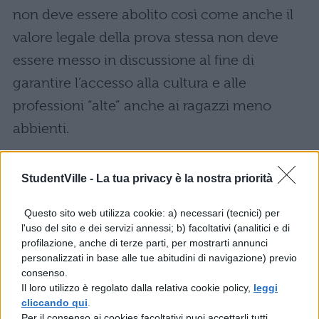
non deve essere abolito così come anche il
valore legale della prova stessa non deve
essere messo in discussione al fine di
garantire l’accesso alla cultura e alle
professioni “alte” anche ai ragazzi meno
abbienti.
MATURITA’ 2016: CAMBIAMENTI IN
StudentVille -
La tua privacy è la nostra priorità
VISTA?
Non solo. Nel comunicato in
questione c’è di più: si parla infatti dei
Questo sito web utilizza cookie: a) necessari (tecnici) per
cambiamenti che l’Anief ha richiesto di
l'uso del sito e dei servizi annessi; b) facoltativi (analitici e di
profilazione, anche di terze parti, per mostrarti annunci
apportare all’Esame di Maturità (e che a
personalizzati in base alle tue abitudini di navigazione) previo
questo punto non sappiamo se potrebbero
consenso.
Il loro utilizzo è regolato dalla relativa cookie policy,
leggi
riguardare anche la Maturità 2016). Ecco
cliccando qui
.
Per il consenso ai cookies facoltativi puoi accettarli tutti