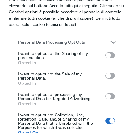
cosa è stato pubblicato: “A proposito di
cliccando sul bottone Accetta tutti qui di seguito. Cliccando su
novità da introdurre, il sindacato sarebbe
Gestisci opzioni è possibile accedere al pannello di controllo
e rifiutare tutti i cookie (anche di profilazione); Se rifiuti tutto,
invece favorevole a modificare la prima
userai solo i cookie tecnici di default.
prova dell’Esame di Stato: il tradizionale
tema andrebbe rivisto, dando maggiore
Personal Data Processing Opt Outs
spazio al saggio, da elaborare durante l’anno,
I want to opt-out of the Sharing of my
e alla presentazione orale di un progetto
personal data.
Opted In
trasversale a più materie. Sempre un
I want to opt-out of the Sale of my
contenuto multidisciplinare dovrebbe, infine,
Personal Data.
Opted In
andare a costituire la novità maggiore
dell’esame terza media”.
I want to opt-out of processing my
Personal Data for Targeted Advertising.
Opted In
Come andrà a finire? Come al solito non
I want to opt-out of Collection, Use,
accadrà niente? Per rimanere sempre
Retention, Sale, and/or Sharing of my
Personal Data that Is Unrelated with the
aggiornato su tutte le novità dell’Esame di
Purposes for which it was collected.
Opted Out