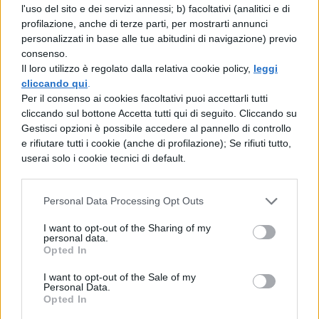
l'uso del sito e dei servizi annessi; b) facoltativi (analitici e di
profilazione, anche di terze parti, per mostrarti annunci
personalizzati in base alle tue abitudini di navigazione) previo
consenso.
Il loro utilizzo è regolato dalla relativa cookie policy,
leggi
cliccando qui
.
Per il consenso ai cookies facoltativi puoi accettarli tutti
cliccando sul bottone Accetta tutti qui di seguito. Cliccando su
Gestisci opzioni è possibile accedere al pannello di controllo
e rifiutare tutti i cookie (anche di profilazione); Se rifiuti tutto,
userai solo i cookie tecnici di default.
La tua email sarà utilizzata per comunicarti se qualcuno risponde al tuo commento e non
TI POTREBBE INTERESSARE
Personal Data Processing Opt Outs
sarà pubblicata. Dichiari di avere preso visione e di accettare quanto previsto dalla
informativa privacy
. Pubblicando questo commento dai il consenso affinché un cookie
salvi i tuoi dati (nome, email) per il prossimo commento.
I want to opt-out of the Sharing of my
MATURITÀ
personal data.
Tesina sulle stelle:
Opted In
Ho letto e acconsento l'
informativa
sulla privacy
CONFERMA E PUBBLICA
collegamenti per un
I want to opt-out of the Sale of my
percorso alla Maturità
Acconsento all'uso dei miei dati da parte di terzi per finalità di
Personal Data.
marketing diretto con modalità automatizzate o tradizionali
Opted In