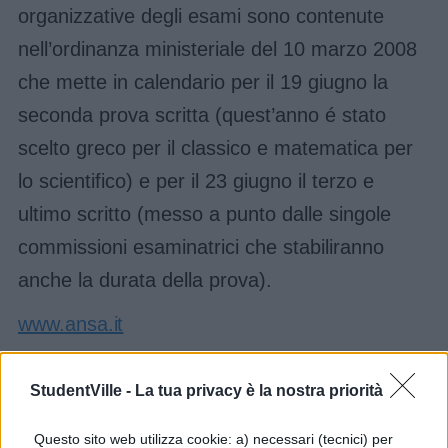
organizzative degli esami sono contenute
nell’ordinanza ministeriale del 10 marzo 2008
che mette in calendario per il 19 giugno la
seconda prova scritta (quest’anno é stato
scelto greco per il classico e matematica per
lo scientifico) e per il 23 giugno il terzo e
ultimo scritto (messo a punto dalle singole
commissioni esaminatrici che stabiliranno
anche la durata della prova).
www.ansa.it
StudentVille -
La tua privacy è la nostra priorità
COMMENTI
Questo sito web utilizza cookie: a) necessari (tecnici) per