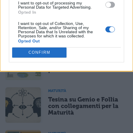
I want to opt-out of processing my
MATURITÀ
Personal Data for Targeted Advertising.
Opted In
Tesina sull’Universo:
collegamenti per la
I want to opt-out of Collection, Use,
Maturità
Retention, Sale, and/or Sharing of my
Personal Data that Is Unrelated with the
Purposes for which it was collected.
Opted Out
MATURITÀ
CONFIRM
Tesina sullo sviluppo
sostenibile: collegamenti
per la Maturità
MATURITÀ
Tesina su Genio e Follia
con collegamenti per la
Maturità