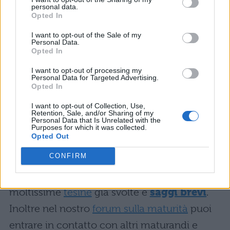
2)
La prima prova
personal data.
Opted In
3)
Seconda prova maturità: Guida alla
I want to opt-out of the Sale of my
versione
Personal Data.
Opted In
4)
Seconda prova maturità: Guida allo scritto
di matematica
I want to opt-out of processing my
Personal Data for Targeted Advertising.
5)
Realizzazione di una mappa concettuale
Opted In
6)
Realizzazione di una tesina
I want to opt-out of Collection, Use,
Retention, Sale, and/or Sharing of my
7)
Gestione dello stress
Personal Data that Is Unrelated with the
Purposes for which it was collected.
Opted Out
Visita anche la nostra sezione sulla
Maturità
CONFIRM
2014
, trovi altre guide per preparare l'esame,
le ultime novità e indiscrezioni,
moltissime
tesine
già svolte e
saggi brevi
.
Inoltre nel nostro
forum sulla maturità
puoi
entrare in contatto con altri maturandi e