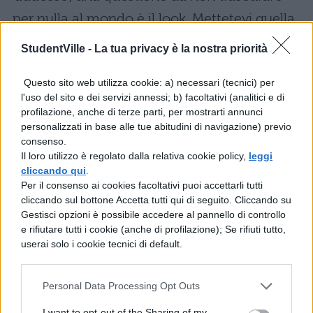
per nulla al mondo è il look. Mettetevi quella
t-shirt, quel paio di jeans, quelle ballerine,
StudentVille -
La tua privacy è la nostra priorità
quel foulard, insomma quel capo di
Questo sito web utilizza cookie: a) necessari (tecnici) per
abbigliamento che associate a un evento
l'uso del sito e dei servizi annessi; b) facoltativi (analitici e di
positivo: farà di nuovo il suo dovere, provare
profilazione, anche di terze parti, per mostrarti annunci
personalizzati in base alle tue abitudini di navigazione) previo
per credere!
consenso.
Il loro utilizzo è regolato dalla relativa cookie policy,
leggi
[BREAK]
cliccando qui
.
Per il consenso ai cookies facoltativi puoi accettarli tutti
Le altre guide sulla
Maturità 2014
di
cliccando sul bottone Accetta tutti qui di seguito. Cliccando su
Studentville.it:
Gestisci opzioni è possibile accedere al pannello di controllo
e rifiutare tutti i cookie (anche di profilazione); Se rifiuti tutto,
userai solo i cookie tecnici di default.
1)
Tutte le informazioni sull'esame di
Personal Data Processing Opt Outs
maturità
I want to opt-out of the Sharing of my