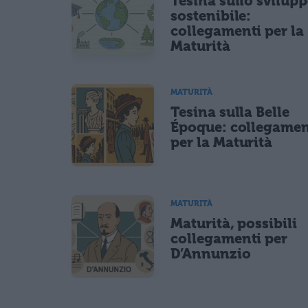
Tesina sullo svilup
sostenibile:
collegamenti per la
Maturità
MATURITÀ
Tesina sulla Belle
Époque: collegamen
per la Maturità
MATURITÀ
Maturità, possibili
collegamenti per
D’Annunzio