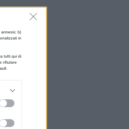
 il
i,
i annessi; b)
onalizzati in
 tutti qui di
 rifiutare
ault.