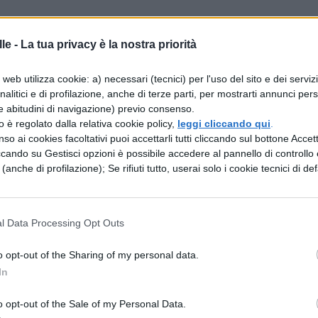
 memorizzano quello che ascoltano, allora studiare
le -
La tua privacy è la nostra priorità
e il programma di studio, non può farvi che bene;
 migliorare e gestire l'esposizione degli argoment
web utilizza cookie: a) necessari (tecnici) per l'uso del sito e dei serviz
analitici e di profilazione, anche di terze parti, per mostrarti annunci pers
iù possibile da ciò che lui ha studiato.
e abitudini di navigazione) previo consenso.
zzo è regolato dalla relativa cookie policy,
leggi cliccando qui
.
so ai cookies facoltativi puoi accettarli tutti cliccando sul bottone Accetta
diare in gruppo, in modo da assimilare da ognuno
ccando su Gestisci opzioni è possibile accedere al pannello di controllo e
e (anche di profilazione); Se rifiuti tutto, userai solo i cookie tecnici di def
ono più ferrati.
poi così difficile riuscire a prepararsi
orale. Cosa ne dite?
l Data Processing Opt Outs
o opt-out of the Sharing of my personal data.
In
o opt-out of the Sale of my Personal Data.