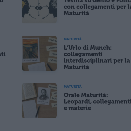
po
Tesina su Genio e Folli
con collegamenti per l
Maturità
MATURITÀ
L’Urlo di Munch:
ti
collegamenti
interdisciplinari per la
Maturità
MATURITÀ
Orale Maturità:
Leopardi, collegament
e materie