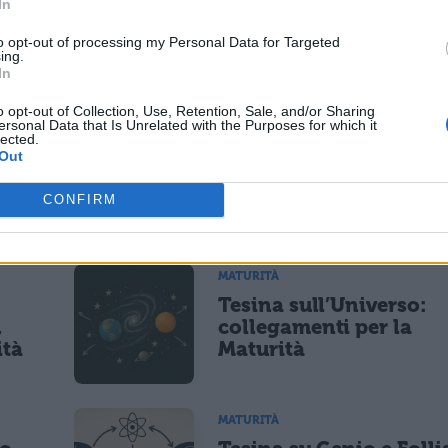
In
to opt-out of processing my Personal Data for Targeted
ing.
In
o opt-out of Collection, Use, Retention, Sale, and/or Sharing
ersonal Data that Is Unrelated with the Purposes for which it
lected.
Out
CONFIRM
La tua email sarà utilizzata per comunicarti se qualcuno risponde al tuo commento e non sarà pubblicata. Dichiari di avere preso visione e di accettare quanto previsto dalla
ARE
 un cookie salvi i tuoi dati (nome, email) per il prossimo commento.
MATURITÀ
Tesina sull’Universo:
lità di marketing diretto con modalità automatizzate o tradizionali
n
collegamenti per la
ità
Maturità
MATURITÀ