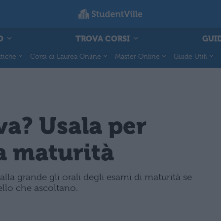
O
TROVA CORSI
GUID
tiche
Corsi di Laurea Online
Master Online
Guide Utili
va? Usala per
la maturità
lla grande gli orali degli esami di maturità se
ello che ascoltano.