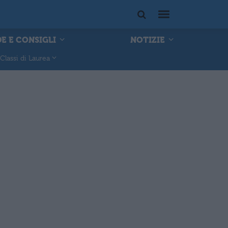
E E CONSIGLI
NOTIZIE
Classi di Laurea