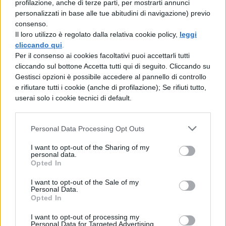
profilazione, anche di terze parti, per mostrarti annunci
scolastiche: periodi di festa e
personalizzati in base alle tue abitudini di navigazione) previo
consenso.
ponti 2019
Il loro utilizzo è regolato dalla relativa cookie policy,
leggi
cliccando qui
.
Dopo le vacanze natalizie, migliaia di ragazzi
Per il consenso ai cookies facoltativi puoi accettarli tutti
cliccando sul bottone Accetta tutti qui di seguito. Cliccando su
dovranno aspettare la pausa pasquale per
Gestisci opzioni è possibile accedere al pannello di controllo
tirare un pò il fiato. Pasqua cadrà il 21 Aprile
e rifiutare tutti i cookie (anche di profilazione); Se rifiuti tutto,
userai solo i cookie tecnici di default.
quindi in quasi tutti gli istituti d’Italia le
scuole saranno chiuse
dal 18 al 23 Aprile
,
Personal Data Processing Opt Outs
anche se alcune regioni hanno deciso di fare
I want to opt-out of the Sharing of my
ponte con giovedì 25 Aprile
riprendendo
personal data.
Opted In
le attività didattiche il venerdì successivo.
I want to opt-out of the Sale of my
Nessun ponte invece per quanto riguarda il 1
Personal Data.
Opted In
Maggio, Festa dei Lavoratori, che cadrà di
mercoledì. L’anno prossimo sono da non
I want to opt-out of processing my
Personal Data for Targeted Advertising.