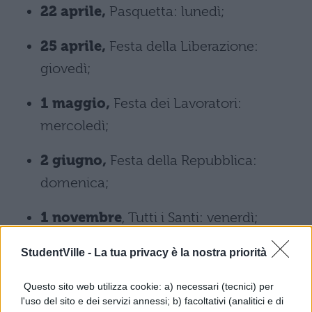
22 aprile,
Pasquetta: lunedì;
25 aprile,
Festa della Liberazione:
giovedì;
1 maggio,
Festa dei Lavoratori:
mercoledì;
2 giugno,
Festa della Repubblica:
domenica;
1 novembre
, Tutti i Santi: venerdì;
8 dicembr
e, Immacolata Concezione:
StudentVille -
La tua privacy è la nostra priorità
domenica.
Questo sito web utilizza cookie: a) necessari (tecnici) per
l'uso del sito e dei servizi annessi; b) facoltativi (analitici e di
Calendario vacanze