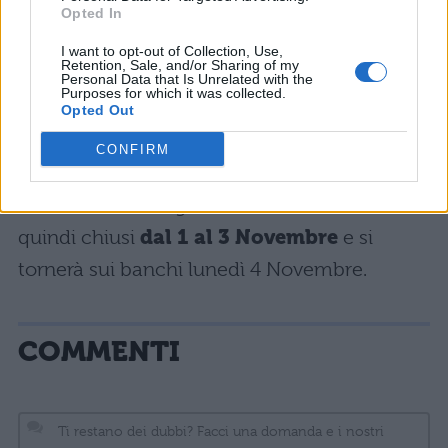
calcolare neanche il 2 Giugno, Festa della
Opted In
Repubblica, e l’8 Dicembre, Festa
I want to opt-out of Collection, Use,
Retention, Sale, and/or Sharing of my
dell’Immacolata Concezione: purtroppo
Personal Data that Is Unrelated with the
Purposes for which it was collected.
entrambe le festività cadranno di domenica.
Opted Out
L’
unico ponte
scolastico è previsto per il 1
CONFIRM
Novembre, celebrazione di tutti i Santi, che
cadrà di venerdì: gli istituti scolastici saranno
quindi chiusi
dal 1 al 3 Novembre
e si
tornerà sui banchi lunedì 4 Novembre.
COMMENTI