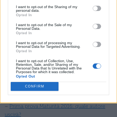
Tecnologia, scienza, lavoro
, il
tempo
e la
I want to opt-out of the Sharing of my
gioventù
sono tra i temi generali più amati
personal data.
Opted In
dal Ministero. Nel tema storico, poi, l’
Europa
,
I want to opt-out of the Sale of my
il
Novecento
, la
storia d’Italia
e le
Personal Data.
Opted In
conquiste femminili
sono tra i temi più
I want to opt-out of processing my
gettonati. Occhio poi anche agli anniversari
Personal Data for Targeted Advertising.
Opted In
e varie ricorrenze, anche in fatto di autori per
l’analisi del testo. A tal proposito,
Dante,
I want to opt-out of Collection, Use,
Retention, Sale, and/or Sharing of my
Personal Data that Is Unrelated with the
Montale, Quasimodo
e
Ungheretti
sono
Purposes for which it was collected.
Opted Out
tra i preferiti del Miur.
CONFIRM
Per approfondire la questione tototema,
leggi anche:
–
Prima prova Maturità 2016: quale autore
uscirà?