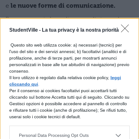
e
le nuove forme di comunicazione.
Per prepararvi al meglio, consultate anche:
–
Saggio breve maturità: tracce svolte
StudentVille -
La tua privacy è la nostra priorità
–
Prima Prova Maturità 2016: tema svolto
Questo sito web utilizza cookie: a) necessari (tecnici) per
sull'Isis
l'uso del sito e dei servizi annessi; b) facoltativi (analitici e di
profilazione, anche di terze parti, per mostrarti annunci
–
Temi d’attualità svolti: tracce
personalizzati in base alle tue abitudini di navigazione) previo
–
Temi svolti prima prova maturità 2016
consenso.
Il loro utilizzo è regolato dalla relativa cookie policy,
leggi
TRACCE PRIMA PROVA 2016: LE PIÙ
cliccando qui
.
Per il consenso ai cookies facoltativi puoi accettarli tutti
FREQUENTI E AMATE DAL MIUR.
Se
cliccando sul bottone Accetta tutti qui di seguito. Cliccando su
andiamo a vedere le scelte effettuate in
Gestisci opzioni è possibile accedere al pannello di controllo
e rifiutare tutti i cookie (anche di profilazione); Se rifiuti tutto,
passato dal Miur, ci rendiamo conto che le
userai solo i cookie tecnici di default.
tematiche affrontate sono spesso le stesse,
declinate però in maniera diversa.
Personal Data Processing Opt Outs