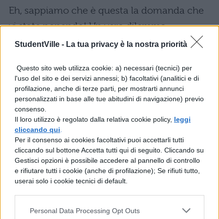
Eh, sappiamo che è questa la domanda che
vi state ponendo! Un vero dilemma,
soprattutto perché è difficile pescare tra il
StudentVille -
La tua privacy è la nostra priorità
marasma di autori della letteratura italiana e
Questo sito web utilizza cookie: a) necessari (tecnici) per
soprattutto decifrare i segnali del Miur.
l'uso del sito e dei servizi annessi; b) facoltativi (analitici e di
Secondo alcuni potrebbe essere
Pirandello
,
profilazione, anche di terze parti, per mostrarti annunci
personalizzati in base alle tue abitudini di navigazione) previo
ma potremmo pensare anche ad altri autori
consenso.
come ad esempio
Carlo Levi
. Non
Il loro utilizzo è regolato dalla relativa cookie policy,
leggi
cliccando qui
.
trascuriamo però gli anniversari, come i 30
Per il consenso ai cookies facoltativi puoi accettarli tutti
anni dalla morte di
Sciascia
o i 90 anni dalla
cliccando sul bottone Accetta tutti qui di seguito. Cliccando su
Gestisci opzioni è possibile accedere al pannello di controllo
nascita di
Alda Merini
. Chissà se tra questi si
e rifiutare tutti i cookie (anche di profilazione); Se rifiuti tutto,
celano i misteriosi nomi della prima prova
userai solo i cookie tecnici di default.
2019… Noi ci abbiamo provato, quindi non ci
Personal Data Processing Opt Outs
rimane che attendere il 20 giugno per capire