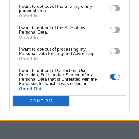
se ci abbiamo azzeccato!
I want to opt-out of the Sharing of my
personal data.
Opted In
Leggi:
Tototema Prima Prova Maturità 2019:
I want to opt-out of the Sale of my
gli anniversari
Personal Data.
Opted In
Iscriviti al gruppo Facebook:
Maturità 2019:
I want to opt-out of processing my
#esamenontitemo
Personal Data for Targeted Advertising.
Opted In
I want to opt-out of Collection, Use,
Retention, Sale, and/or Sharing of my
COMMENTI
Personal Data that Is Unrelated with the
Purposes for which it was collected.
Opted Out
CONFIRM