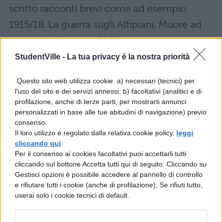
scritto racconti brevi come ad esempio
1915/18. La guerra sugli Altipiani. Muore ad
Asiago il 16 giugno 2008, ma la notizia viene
divulgata due giorni dopo, a funerali
StudentVille -
La tua privacy è la nostra priorità
avvenuti, per volontà dello scrittore.
Questo sito web utilizza cookie: a) necessari (tecnici) per
l'uso del sito e dei servizi annessi; b) facoltativi (analitici e di
Prima Prova 2019, traccia su
profilazione, anche di terze parti, per mostrarti annunci
Stern
personalizzati in base alle tue abitudini di navigazione) previo
consenso.
Il loro utilizzo è regolato dalla relativa cookie policy,
leggi
Mario Rigoni Stern offre diversi spunti per le
cliccando qui
.
tracce di prima prova. Eccone alcuni:
Per il consenso ai cookies facoltativi puoi accettarli tutti
cliccando sul bottone Accetta tutti qui di seguito. Cliccando su
Gestisci opzioni è possibile accedere al pannello di controllo
Analisi del testo
su Mario Rigoni
e rifiutare tutti i cookie (anche di profilazione); Se rifiuti tutto,
Stern
: in questo caso è possibile che un
userai solo i cookie tecnici di default.
brano tratto da una sua opera venga