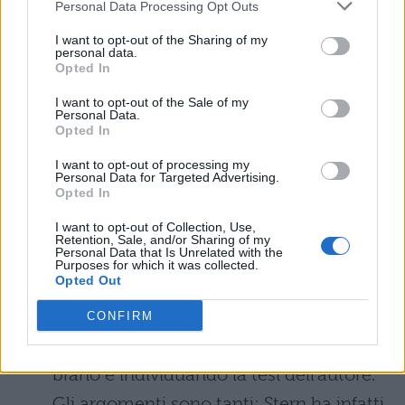
Personal Data Processing Opt Outs
scelto per la tipologia A. Date
un’occhiata alle sue opere e rispolverate
I want to opt-out of the Sharing of my
personal data.
le tematiche principali, in modo da non
Opted In
farvi cogliere impreparati.
I want to opt-out of the Sale of my
Personal Data.
Opted In
Testo argomentativo
su Mario Rigoni
I want to opt-out of processing my
Stern
: le tematiche potrebbero essere
Personal Data for Targeted Advertising.
Opted In
varie, tra cui ad esempio la ritirata in
Russia, le difficoltà del primo
I want to opt-out of Collection, Use,
Retention, Sale, and/or Sharing of my
Personal Data that Is Unrelated with the
dopoguerra in Italia, il rapporto tra
Purposes for which it was collected.
Opted Out
guerra e scrittori. In ogni caso, qui c’è da
stare tranquilli: dovrete solamente
CONFIRM
svolgere la tipologia B analizzando il
brano e individuando la tesi dell’autore.
Gli argomenti sono tanti: Stern ha infatti