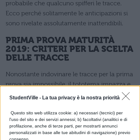
probabile che qualcuno spifferi le tracce.
Ecco perché solitamente le anticipazioni si
sono rivelate assolutamente inattendibili.
PRIMA PROVA MATURITÀ
2019: CRITERI PER LA SCELTA
DELLE TRACCE
Nonostante indovinare le tracce per la prima
prova sia impossibile, il tototema impazza e
gli studenti corrono a cercare informazioni,
StudentVille -
La tua privacy è la nostra priorità
fanno congetture, preparano schemi
Questo sito web utilizza cookie: a) necessari (tecnici) per
sperando che siano quelli giusti e si va a
l'uso del sito e dei servizi annessi; b) facoltativi (analitici e di
caccia di anniversari e grandi eventi.
profilazione, anche di terze parti, per mostrarti annunci
personalizzati in base alle tue abitudini di navigazione) previo
Qualche appiglio in effetti lo possiamo pure
consenso.