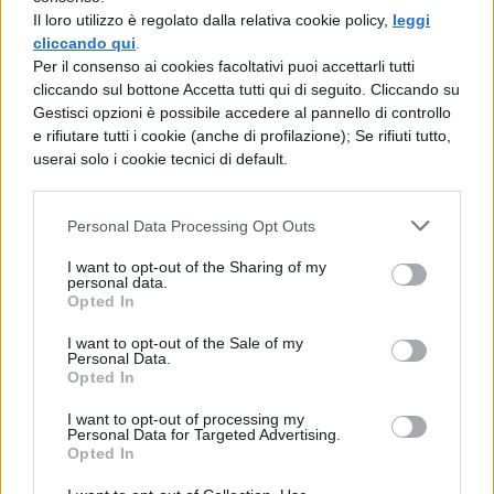
rintracciare:
Il loro utilizzo è regolato dalla relativa cookie policy,
leggi
cliccando qui
.
Per il consenso ai cookies facoltativi puoi accettarli tutti
Tracce prima prova Maturità 2019
cliccando sul bottone Accetta tutti qui di seguito. Cliccando su
Tipologia A:
in questo caso occorre
Gestisci opzioni è possibile accedere al pannello di controllo
e rifiutare tutti i cookie (anche di profilazione); Se rifiuti tutto,
tenere in considerazione che per quel
userai solo i cookie tecnici di default.
che riguarda la traccia sul tema
letterario c’è la consuetudine di
Personal Data Processing Opt Outs
alternare prosa e poesia e in generale
I want to opt-out of the Sharing of my
l’autore proposto non è mai identico
personal data.
Opted In
all’anno precedente. Di solito si punta
I want to opt-out of the Sale of my
sugli autori del Novecento, ma su testi
Personal Data.
Opted In
poco conosciuti, in modo da verificare
I want to opt-out of processing my
sia la preparazione dei maturandi che la
Personal Data for Targeted Advertising.
Opted In
loroc apacità di relazionarsi con