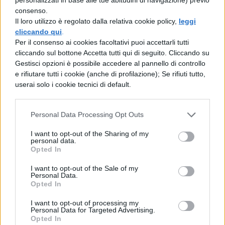
SVOLTO SULL’EXPO: Come viene
consenso.
organizzata l’esposizione?
Quasi ogni
Il loro utilizzo è regolato dalla relativa cookie policy,
leggi
cliccando qui
.
Paese ha realizzato un proprio stand, mentre
Per il consenso ai cookies facoltativi puoi accettarli tutti
i Paesi partecipanti all’Expo 2015 che non
cliccando sul bottone Accetta tutti qui di seguito. Cliccando su
Gestisci opzioni è possibile accedere al pannello di controllo
hanno realizzato un proprio padiglione si
e rifiutare tutti i cookie (anche di profilazione); Se rifiuti tutto,
riuniscono nei Cluster, spazi espositivi che
userai solo i cookie tecnici di default.
uniscono i diversi Paesi in base alle
tematiche o ad un alimento specifico. I
Personal Data Processing Opt Outs
Cluster sono 9: Bio-Mediterraneo, Cereali e
I want to opt-out of the Sharing of my
personal data.
Tuberi, Isole, Zone Aride, Frutta e Legumi,
Opted In
Spezie, Caffè, Cacao e Riso.
I want to opt-out of the Sale of my
Personal Data.
Opted In
Le esposizioni sono corredate da video e
fotografie, ma anche da show cooking,
I want to opt-out of processing my
Personal Data for Targeted Advertising.
degustazioni e un grande mercato con gli
Opted In