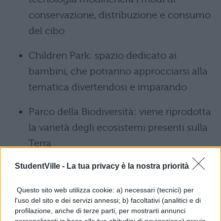
conservazione, distribuzione e consumo
del cibo
Children Park: spazio dedicato ai
bambini, che potranno approcciarsi alla
tematica divertendosi e imparando
Parco della Biodiversità: viene riprodotta
la varietà degli ecosistemi presenti sulla
Terra
StudentVille -
La tua privacy è la nostra priorità
Arts & Foods, Palazzo della Triennale:
mostra sul rapporto tra cibo e arte
Questo sito web utilizza cookie: a) necessari (tecnici) per
l'uso del sito e dei servizi annessi; b) facoltativi (analitici e di
PRIMA PROVA MATURITÀ 2016, TEMA
profilazione, anche di terze parti, per mostrarti annunci
personalizzati in base alle tue abitudini di navigazione) previo