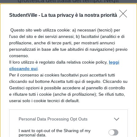
grottesca dell’Italia del tempo. Negli
anni ’40 pubblica:
Gli anni
(1943) e
StudentVille -
La tua privacy è la nostra priorità
L’Adalgisa
(1944), i primi capitoli di
Quer pasticciaccio brutto de via
Questo sito web utilizza cookie: a) necessari (tecnici) per
l'uso del sito e dei servizi annessi; b) facoltativi (analitici e di
Merulana (1946), portato a termine in
profilazione, anche di terze parti, per mostrarti annunci
seguito. Gadda si trasferisce Roma, dove
personalizzati in base alle tue abitudini di navigazione) previo
consenso.
dal 1950 lavora stabilmente ai
Il loro utilizzo è regolato dalla relativa cookie policy,
leggi
programmi radiofonici della RAI.
cliccando qui
.
Per il consenso ai cookies facoltativi puoi accettarli tutti
cliccando sul bottone Accetta tutti qui di seguito. Cliccando su
La produzione matura di Gadda.
Gestisci opzioni è possibile accedere al pannello di controllo
Scrive ancora:
Le novelle del ducato in
e rifiutare tutti i cookie (anche di profilazione); Se rifiuti tutto,
userai solo i cookie tecnici di default.
fiamme
, 1953;
Accoppiamenti
giudiziosi
, 1963.
Ripubblica i due
Personal Data Processing Opt Outs
romanzi precedenti
: nel 1957 venne
I want to opt-out of the Sharing of my
pubblicato
Quer pasticciaccio brutto
personal data.