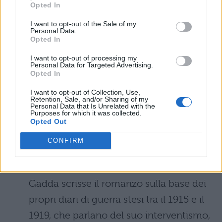
Opted In
de via Merulana
, uno sperimentale
romanzo giallo ambientato nei primi
I want to opt-out of the Sale of my
Personal Data.
Opted In
anni del fascismo che era già apparso in
una prima versione nel 1946-1947 sulla
I want to opt-out of processing my
Personal Data for Targeted Advertising.
rivista Letteratura. Da quest’opera nel
Opted In
1959 fu tratto il film Un maledetto
I want to opt-out of Collection, Use,
Retention, Sale, and/or Sharing of my
imbroglio del regista Pietro Germi. Nel
Personal Data that Is Unrelated with the
Purposes for which it was collected.
1963 venne dato alle stampe
La
Opted Out
cognizione del dolore
, già pubblicata
CONFIRM
in parte tra il 1938 e 1941. Si ricorda
anche
Diario di guerra e prigionia
:
Gadda scrisse il romanzo sulla base dei
propri diari di guerra stesi tra il 1915 e il
1919, che parlano del suo interventismo,