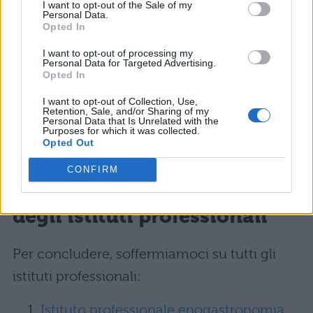
I want to opt-out of the Sale of my
patrimonio culturale, enogastronomico
Personal Data.
Opted In
e artistico del nostro paese,
I want to opt-out of processing my
Istituto tecnico con indirizzo
Personal Data for Targeted Advertising.
Opted In
meccanica, meccanotronica ed
energia
: si basa sullo studio
I want to opt-out of Collection, Use,
dell’innovazione tecnologica, e prepara
Retention, Sale, and/or Sharing of my
Personal Data that Is Unrelated with the
tecnici competenti nel collaudo di
Purposes for which it was collected.
Opted Out
diversi sistemi meccanici ed
elettromeccanici.
CONFIRM
Scuole superiori: l’elenco
degli istituti professionali
Per concludere, soffermiamoci su tutti gli
istituti professionali:
Istituto professionale enogastronomia