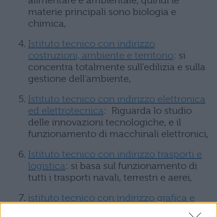
alimentare e ambientale, quindi le
materie principali sono biologia e
chimica,
Istituto tecnico con indirizzo
costruzioni, ambiente e territorio
: si
concentra totalmente sull’edilizia e sulla
gestione dell’ambiente,
Istituto tecnico con indirizzo elettronica
ed elettrotecnica
: Riguarda lo studio
delle innovazioni tecnologiche, e il
funzionamento di macchinali elettronici,
Istituto tecnico con indirizzo trasporti e
logistica
: si basa sul funzionamento di
tutti i trasporti navali, terrestri e aerei,
istituto tecnico con indirizzo grafica e
comunicazione
: insegna a gestire la