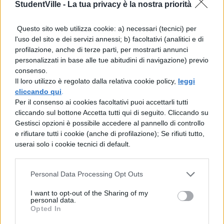
comunicazione, sia di massa che
StudentVille -
La tua privacy è la nostra priorità
personale, e ad imparare ad utilizzare le
tecnologie legate ad essa,
Questo sito web utilizza cookie: a) necessari (tecnici) per
l'uso del sito e dei servizi annessi; b) facoltativi (analitici e di
Istituto tecnico con indirizzo sistema
profilazione, anche di terze parti, per mostrarti annunci
moda
: attraverso lo studio dei materiali,
personalizzati in base alle tue abitudini di navigazione) previo
consenso.
della filiera produttiva, del processo
Il loro utilizzo è regolato dalla relativa cookie policy,
leggi
creativo e del marketing, la scuola
cliccando qui
.
prepara professionisti nel campo della
Per il consenso ai cookies facoltativi puoi accettarli tutti
moda,
cliccando sul bottone Accetta tutti qui di seguito. Cliccando su
Gestisci opzioni è possibile accedere al pannello di controllo
Istituto tecnico con indirizzo
e rifiutare tutti i cookie (anche di profilazione); Se rifiuti tutto,
informatica e telecomunicazioni
: forma
userai solo i cookie tecnici di default.
professionisti nel campo dell’informatica
e delle telecomunicazioni, attraverso
Personal Data Processing Opt Outs
insegnamenti sia tecnici che legislativi,
I want to opt-out of the Sharing of my
Istituto tecnico con indirizzo turismo
: si
personal data.
Opted In
basa sulla gestione del turismo,
attraverso la valorizzazione del