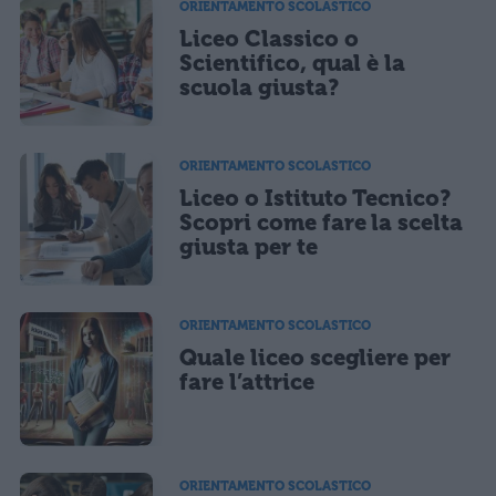
ORIENTAMENTO SCOLASTICO
Liceo Classico o
Ho letto e acconsento l'
informativa
sulla privacy
CONFERMA E PUBBLICA
Scientifico, qual è la
scuola giusta?
Acconsento all'uso dei miei dati da parte di terzi per finalità di
marketing diretto con modalità automatizzate o tradizionali
ORIENTAMENTO SCOLASTICO
Liceo o Istituto Tecnico?
Scopri come fare la scelta
giusta per te
ORIENTAMENTO SCOLASTICO
Quale liceo scegliere per
fare l’attrice
ORIENTAMENTO SCOLASTICO