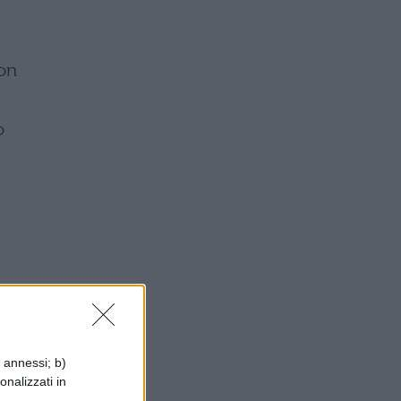
con
o
i annessi; b)
onalizzati in