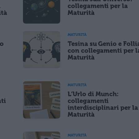
lità di marketing diretto con modalità automatizzate o tradizionali
n
collegamenti per la
ità
Maturità
MATURITÀ
po
Tesina su Genio e Folli
con collegamenti per l
Maturità
MATURITÀ
L’Urlo di Munch:
ti
collegamenti
interdisciplinari per la
Maturità
MATURITÀ