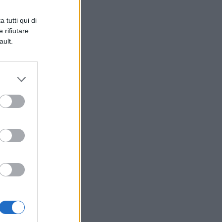
n
 tutti qui di
 rifiutare
ault.
l
on
e
re