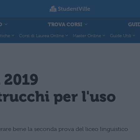
O
TROVA CORSI
GUID
tiche
Corsi di Laurea Online
Master Online
Guide Utili
 2019
trucchi per l'uso
rare bene la seconda prova del liceo linguistico