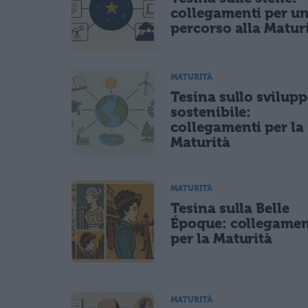
Acconsento all'uso dei miei dati da parte di terzi per fina
collegamenti per u
percorso alla Matur
MATURITÀ
Tesina sullo svilup
sostenibile:
collegamenti per la
Maturità
MATURITÀ
Tesina sulla Belle
Époque: collegamen
per la Maturità
MATURITÀ