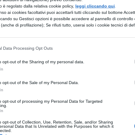
 la parte superiore della pagina del dizionario e
zzo è regolato dalla relativa cookie policy,
leggi cliccando qui
.
 metterete di meno. Fidatevi. La seconda prova no
so ai cookies facoltativi puoi accettarli tutti cliccando sul bottone Accetta
ccando su Gestisci opzioni è possibile accedere al pannello di controllo e
e (anche di profilazione); Se rifiuti tutto, userai solo i cookie tecnici di def
r cercare i termini
ma anche i sinonimi:
o ricco vi aiuterà a prendere un voto molto alto
l Data Processing Opt Outs
onario vostro amico, fidatevi di lui e non andate ne
o opt-out of the Sharing of my personal data.
ed ogni cosa mi sembrerà più facile.
In
arole che non esistono
: il tempo scorre e tu n
o opt-out of the Sale of my Personal Data.
 e se non sai come si dice, cercalo. Non rischiar
In
tempo.
to opt-out of processing my Personal Data for Targeted
dizionario:
sappiamo che molti di voi non
ing.
In
puntarsi qualcosa sul dizionario, ma state attenti
no i dizionari dei candidati.
o opt-out of Collection, Use, Retention, Sale, and/or Sharing
ersonal Data that Is Unrelated with the Purposes for which it
lected.
entro:
per lo stesso motivo: non ha senso rischia