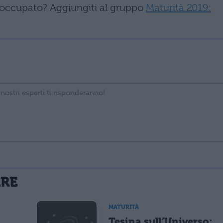
eoccupato? Aggiungiti al gruppo
Maturità 2019:
La tua email sarà utilizzata per comunicarti se qualcuno risponde al tuo commento e non sarà pubblicata. Dichiari di avere preso visione e di accettare quanto previsto dalla
ARE
 un cookie salvi i tuoi dati (nome, email) per il prossimo commento.
MATURITÀ
Tesina sull’Universo: