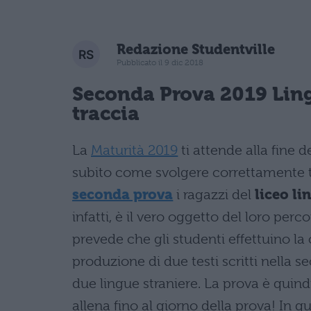
Redazione Studentville
Pubblicato il 9 dic 2018
Seconda Prova 2019 Ling
traccia
La
Maturità 2019
ti attende alla fine 
subito come svolgere correttamente tu
seconda prova
i ragazzi del
liceo li
infatti, è il vero oggetto del loro perc
prevede che gli studenti effettuino la
produzione di due testi scritti nella 
due lingue straniere. La prova è quind
allena fino al giorno della prova! In