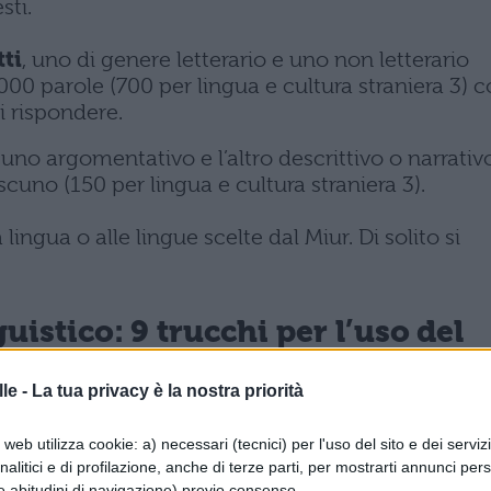
sti.
tti
, uno di genere letterario e uno non letterario
00 parole (700 per lingua e cultura straniera 3) 
 rispondere.
, uno argomentativo e l’altro descrittivo o narrativ
cuno (150 per lingua e cultura straniera 3).
 lingua o alle lingue scelte dal Miur. Di solito si
istico: 9 trucchi per l’uso del
le -
La tua privacy è la nostra priorità
ogno di qualche suggerimento? Non sapete come
web utilizza cookie: a) necessari (tecnici) per l'uso del sito e dei serviz
tri 9 trucchi per l’uso del
dizionario
:
analitici e di profilazione, anche di terze parti, per mostrarti annunci pers
e abitudini di navigazione) previo consenso.