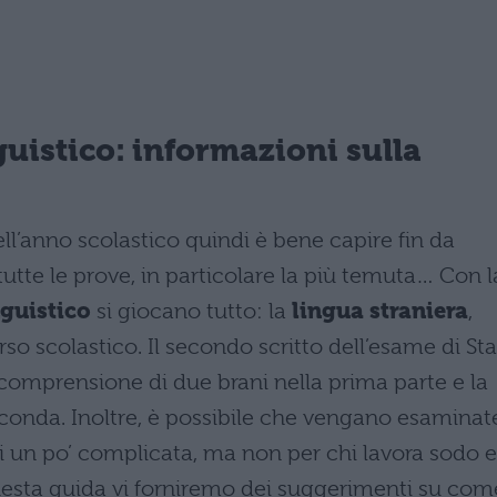
uistico
: informazioni sulla
dell’anno scolastico quindi è bene capire fin da
tte le prove, in particolare la più temuta… Con l
nguistico
si giocano tutto: la
lingua straniera
,
orso scolastico. Il secondo scritto dell’esame di St
 comprensione di due brani nella prima parte e la
seconda. Inoltre, è possibile che vengano esaminat
i un po’ complicata, ma non per chi lavora sodo e
 questa guida vi forniremo dei suggerimenti su com