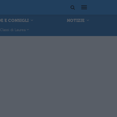
E E CONSIGLI
NOTIZIE
Classi di Laurea