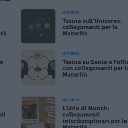
MATURITÀ
Tesina sull’Universo:
lità di marketing diretto con modalità automatizzate o tradizionali
n
collegamenti per la
ità
Maturità
MATURITÀ
po
Tesina su Genio e Folli
con collegamenti per l
Maturità
MATURITÀ
L’Urlo di Munch:
ti
collegamenti
interdisciplinari per la
Maturità