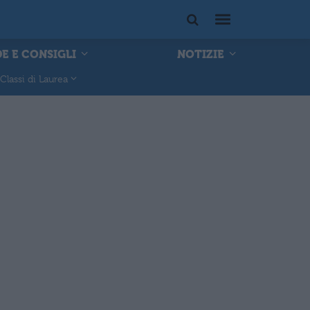
E E CONSIGLI
NOTIZIE
Classi di Laurea