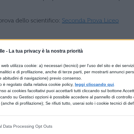
rova dello scientifico:
Seconda Prova Liceo
spazio a ripensamenti in merito a questa richiesta,
le -
La tua privacy è la nostra priorità
a ciò che è importante studiare a memoria e cosa 
nde valore culturale ed educativo”.
web utilizza cookie: a) necessari (tecnici) per l'uso del sito e dei serviz
analitici e di profilazione, anche di terze parti, per mostrarti annunci pers
e abitudini di navigazione) previo consenso.
zzo è regolato dalla relativa cookie policy,
leggi cliccando qui
.
so ai cookies facoltativi puoi accettarli tutti cliccando sul bottone Accetta
IFICO MATURITÀ 2019:
ccando su Gestisci opzioni è possibile accedere al pannello di controllo e
e (anche di profilazione); Se rifiuti tutto, userai solo i cookie tecnici di def
ne di non permettere l’utilizzo di un formulario.
l Data Processing Opt Outs
 una sola: come lsempre, molto probabilmente