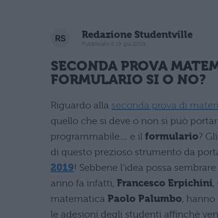
Redazione Studentville
Pubblicato il 19 giu 2019
SECONDA PROVA MATEMA
FORMULARIO SI O NO?
Riguardo alla
seconda prova di matema
quello che si deve o non si può portar
programmabile… e il
formulario
? Gl
di questo prezioso strumento da por
2019
! Sebbene l’idea possa sembrare 
anno fa infatti,
Francesco Erpichini
,
matematica
Paolo Palumbo
, hanno
le adesioni degli studenti affinchè ven