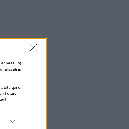
no
i annessi; b)
onalizzati in
 tutti qui di
 rifiutare
ault.