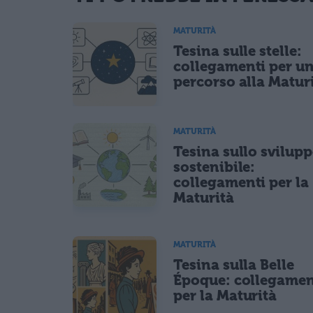
Ho letto e acconsento l'
informativa
sulla privacy
MATURITÀ
CONFERMA E PUBBLICA
Tesina sulle stelle:
Acconsento all'uso dei miei dati da parte di terzi per fina
collegamenti per u
percorso alla Matur
MATURITÀ
Tesina sullo svilup
sostenibile:
collegamenti per la
Maturità
MATURITÀ
Tesina sulla Belle
Époque: collegamen
per la Maturità