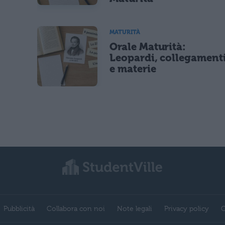
MATURITÀ
Orale Maturità:
Leopardi, collegament
e materie
Pubblicità
Collabora con noi
Note legali
Privacy policy
C