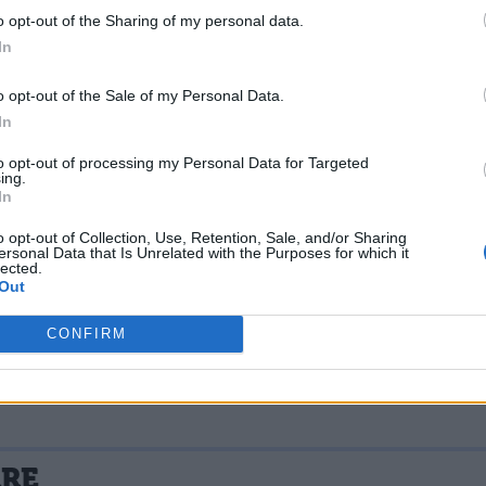
ntifico dovrà essere affrontata armati solo di
o opt-out of the Sharing of my personal data.
In
unque non perdete tempo: ricominciate a studia
ultato è solo nelle vostre mani.
o opt-out of the Sale of my Personal Data.
In
 #esamenontitemo
to opt-out of processing my Personal Data for Targeted
ing.
In
o opt-out of Collection, Use, Retention, Sale, and/or Sharing
ersonal Data that Is Unrelated with the Purposes for which it
lected.
Out
CONFIRM
La tua email sarà utilizzata per comunicarti se qualcuno risponde al tuo commento e non sarà pubblicata. Dichiari di avere preso visione e di accettare quanto previsto dalla
ARE
 un cookie salvi i tuoi dati (nome, email) per il prossimo commento.