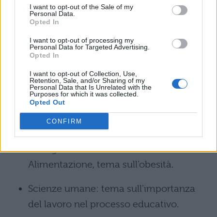
I want to opt-out of the Sale of my
tema di attualità sul social eating
Personal Data.
Opted In
Elettronica ed elettrotecnica – indirizzo
I want to opt-out of processing my
Personal Data for Targeted Advertising.
articolazione elettrotecnica: tecnologia
Opted In
e progettazione di sistemi elettrici ed
I want to opt-out of Collection, Use,
Retention, Sale, and/or Sharing of my
elettronici.
Personal Data that Is Unrelated with the
Purposes for which it was collected.
Opted Out
Servizi socio-sanitari: è uscita una
CONFIRM
traccia di ottica applicata.
Alberghero: traccia di Alimenti e
Alimentazione, tema sull’obesità.
Scienze umane: tema sull’importanza
del lavoro nel processo educativo.