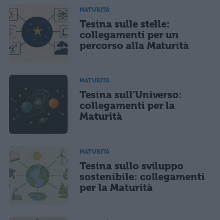
salvi i tuoi dati (nome, email) per il prossimo commento.
MATURITÀ
Tesina sulle stelle:
Ho letto e acconsento l'
informativa
sulla privacy
CONFERMA E PUBBLICA
collegamenti per un
percorso alla Maturità
Acconsento all'uso dei miei dati da parte di terzi per finalità di
marketing diretto con modalità automatizzate o tradizionali
MATURITÀ
Tesina sull’Universo:
collegamenti per la
Maturità
MATURITÀ
Tesina sullo sviluppo
sostenibile: collegamenti
per la Maturità