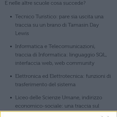
E nelle altre scuole cosa succede?
Tecnico Turistico: pare sia uscita una
traccia su un brano di Tamasin Day
Lewis
Informatica e Telecomunicazioni,
traccia di Informatica: linguaggio SQL,
interfaccia web, web community
Elettronica ed Elettrotecnica: funzioni di
trasferimento del sistema
Liceo delle Scienze Umane, indirizzo
economico-sociale: una traccia sul
welfare state