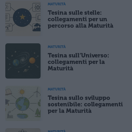
salvi i tuoi dati (nome, email) per il prossimo commento.
MATURITÀ
Tesina sulle stelle:
Ho letto e acconsento l'
informativa
sulla privacy
CONFERMA E PUBBLICA
collegamenti per un
percorso alla Maturità
Acconsento all'uso dei miei dati da parte di terzi per finalità di
marketing diretto con modalità automatizzate o tradizionali
MATURITÀ
Tesina sull’Universo:
collegamenti per la
Maturità
MATURITÀ
Tesina sullo sviluppo
sostenibile: collegamenti
per la Maturità
MATURITÀ