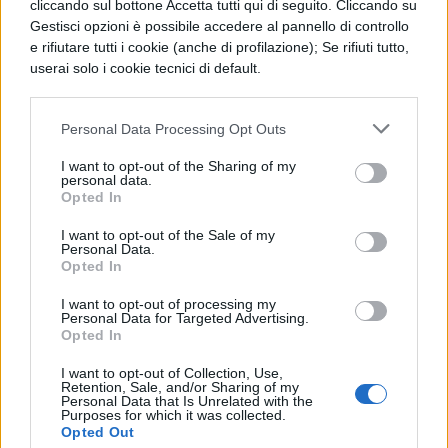
usare la calcolatrice e di fare il problema
cliccando sul bottone Accetta tutti qui di seguito. Cliccando su
Gestisci opzioni è possibile accedere al pannello di controllo
in brutta copia prima di passare la
e rifiutare tutti i cookie (anche di profilazione); Se rifiuti tutto,
traccia in bella, così potrete
userai solo i cookie tecnici di default.
scarabocchiare il foglio quanto volete!
Ricopiare serve sempre: permetterà di
Personal Data Processing Opt Outs
ricontrollare procedimenti, passaggi e
I want to opt-out of the Sharing of my
personal data.
calcoli!
Opted In
I want to opt-out of the Sale of my
Attenzione: risolvere bene la maggior parte
Personal Data.
Opted In
dei punti del problema è importante poiché
I want to opt-out of processing my
la prima parte della prova vale metà del
Personal Data for Targeted Advertising.
Opted In
punteggio, che viene assegnato
considerando 4 parametri:
I want to opt-out of Collection, Use,
Retention, Sale, and/or Sharing of my
Personal Data that Is Unrelated with the
Purposes for which it was collected.
si valuta il livello di comprensione:
Opted Out
quanto lo studente è riuscito a capire il