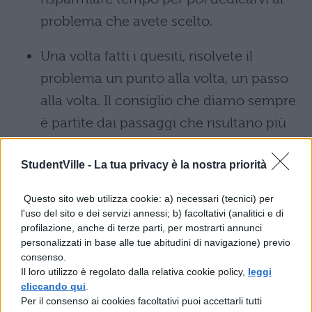
problema che avete scelto.
Una volta fatti i quesiti, risolvete il
problema un punto alla volta, un passo
alla volta. Il consiglio che diamo sempre
è partite dai passaggi che risultano più
facili. Se vi bloccate o non riuscite a
StudentVille -
La tua privacy è la nostra priorità
rispondere, ragionateci su e scrivete
nero su bianco il vostro ragionamento!
Questo sito web utilizza cookie: a) necessari (tecnici) per
l'uso del sito e dei servizi annessi; b) facoltativi (analitici e di
Raccomandiamo di ricontrollare sempre
profilazione, anche di terze parti, per mostrarti annunci
personalizzati in base alle tue abitudini di navigazione) previo
tutti i procedimenti e i calcoli, in quanto
consenso.
un solo errore può compromettere tutto
Il loro utilizzo è regolato dalla relativa cookie policy,
leggi
cliccando qui
.
il resto del problema. Vi ricordiamo di
Per il consenso ai cookies facoltativi puoi accettarli tutti