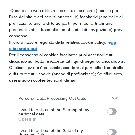
ANALISI DEL TESTO SVOLTA
Questo sito web utilizza cookie: a) necessari (tecnici) per
l'uso del sito e dei servizi annessi; b) facoltativi (analitici e di
profilazione, anche di terze parti, per mostrarti annunci
DIRETTA SECONDA PROVA
personalizzati in base alle tue abitudini di navigazione) previo
consenso.
VERSIONE DI GRECO SVOLTA
Il loro utilizzo è regolato dalla relativa cookie policy,
leggi
cliccando qui
.
COMPITO DI MATEMATICA SVOLTO
Per il consenso ai cookies facoltativi puoi accettarli tutti
cliccando sul bottone Accetta tutti qui di seguito. Cliccando su
Gestisci opzioni è possibile accedere al pannello di controllo
COMPITO DI MATEMATICA PNI
e rifiutare tutti i cookie (anche di profilazione); Se rifiuti tutto,
SVOLTO
userai solo i cookie tecnici di default.
COMMENTO ANALISI DEL TESTO
Personal Data Processing Opt Outs
COMMENTO "IL LABIRINTO"
I want to opt-out of the Sharing of my
personal data.
Opted In
COMMENTO "
I GIOVANI E LA CRISI"
I want to opt-out of the Sale of my
Personal Data.