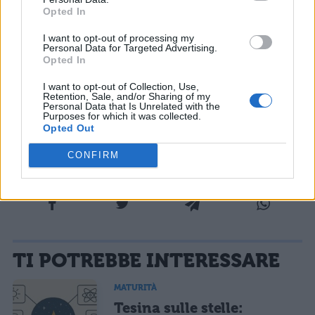
Opted In
COMMENTI
I want to opt-out of processing my
Personal Data for Targeted Advertising.
Opted In
I want to opt-out of Collection, Use,
Retention, Sale, and/or Sharing of my
Personal Data that Is Unrelated with the
Purposes for which it was collected.
Opted Out
CONFIRM
La tua email sarà utilizzata per comunicarti se qualcuno risponde al tuo commento e non
TI POTREBBE INTERESSARE
sarà pubblicata. Dichiari di avere preso visione e di accettare quanto previsto dalla
informativa privacy
. Pubblicando questo commento dai il consenso affinché un cookie
salvi i tuoi dati (nome, email) per il prossimo commento.
MATURITÀ
Tesina sulle stelle:
Ho letto e acconsento l'
informativa
sulla privacy