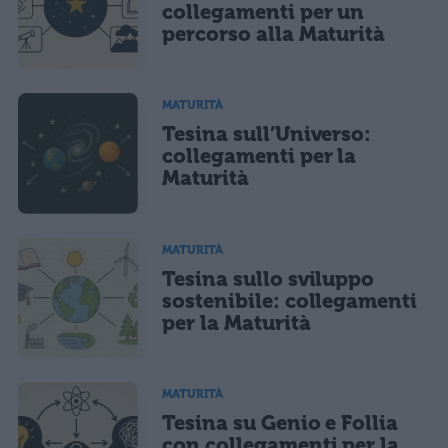
CONFERMA E PUBBLICA
collegamenti per un
percorso alla Maturità
Acconsento all'uso dei miei dati da parte di terzi per finalità di
marketing diretto con modalità automatizzate o tradizionali
MATURITÀ
Tesina sull’Universo:
collegamenti per la
Maturità
MATURITÀ
Tesina sullo sviluppo
sostenibile: collegamenti
per la Maturità
MATURITÀ
Tesina su Genio e Follia
con collegamenti per la