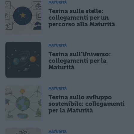
MATURITÀ
Tesina sulle stelle:
Ho letto e acconsento l'
informativa
sulla privacy
CONFERMA E PUBBLICA
collegamenti per un
percorso alla Maturità
Acconsento all'uso dei miei dati da parte di terzi per finalità di
marketing diretto con modalità automatizzate o tradizionali
MATURITÀ
Tesina sull’Universo:
collegamenti per la
Maturità
MATURITÀ
Tesina sullo sviluppo
sostenibile: collegamenti
per la Maturità
MATURITÀ