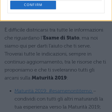
CONFIRM
SECONDA PROVA MATURITÀ 2019:
PREPARATI CON NOI
È difficile districarsi tra tutte le informazioni
che riguardano l’
Esame di Stato
, ma noi
siamo qui per darti l’aiuto che ti serve.
Troverai tutte le indicazioni, sempre in
continuo aggiornamento, tra le risorse che ti
proponiamo e che ti sveleranno tutti gli
arcani sulla
Maturità 2019
:
Maturità 2019: #esamenontitemo
–
condividi con tutti gli altri maturandi la
tua esperienza verso la Maturità 2019;