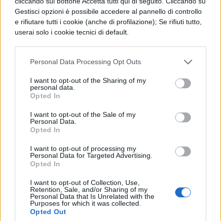
SECONDA PROVA ISTITUTO
cliccando sul bottone Accetta tutti qui di seguito. Cliccando su
Gestisci opzioni è possibile accedere al pannello di controllo
SERVIZI SOCIO SANITARI
e rifiutare tutti i cookie (anche di profilazione); Se rifiuti tutto,
MATURITÀ 2019: STUDIA CON NOI
userai solo i cookie tecnici di default.
Informati bene sulle materie e sulla tipologia
Personal Data Processing Opt Outs
di prova che dovrai sostenere per il secondo
I want to opt-out of the Sharing of my
scritto dell’Esame di Stato. Ecco per te le
personal data.
Opted In
nostre guide:
I want to opt-out of the Sale of my
Personal Data.
Seconda prova Maturità 2019 Istituto
Opted In
professionale Servizi Socio-sanitari
: in
I want to opt-out of processing my
questo articolo troverai le informazioni
Personal Data for Targeted Advertising.
Opted In
su com’è strutturata la traccia e
I want to opt-out of Collection, Use,
spiegheremo tutto sulla seconda prova
Retention, Sale, and/or Sharing of my
Personal Data that Is Unrelated with the
dell’istituto professionale Servizi Socio-
Purposes for which it was collected.
Opted Out
Sanitari