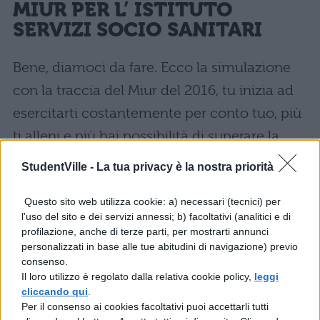
MIUR PER L’ ISTITUTO
SERVIZI SOCIO SANITARI
Bene, diamoci da fare. Ecco la simulazione
con la traccia del Miur del 2016, tu inizia ad
esercitarti costantemente per conto tuo, più
ti alleni e più hai possibilità di superare la
seconda prova indenne!
StudentVille -
La tua privacy è la nostra priorità
Simulazione seconda prova 2016 istituto
Questo sito web utilizza cookie: a) necessari (tecnici) per
l'uso del sito e dei servizi annessi; b) facoltativi (analitici e di
dei Servizi Socio-Sanitari
Articolazione
profilazione, anche di terze parti, per mostrarti annunci
Arti ausiliarie delle professioni sanitarie
personalizzati in base alle tue abitudini di navigazione) previo
consenso.
Ottico traccia di anatomia fisiopatologia
Il loro utilizzo è regolato dalla relativa cookie policy,
leggi
oculare e igiene.
cliccando qui
.
Per il consenso ai cookies facoltativi puoi accettarli tutti