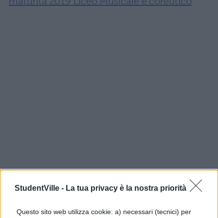
maturità 2019 Liceo Musicale e coreutico
StudentVille -
La tua privacy è la nostra priorità
SIMULAZIONI SECONDA
PROVA MATURITÀ 2019:
Questo sito web utilizza cookie: a) necessari (tecnici) per