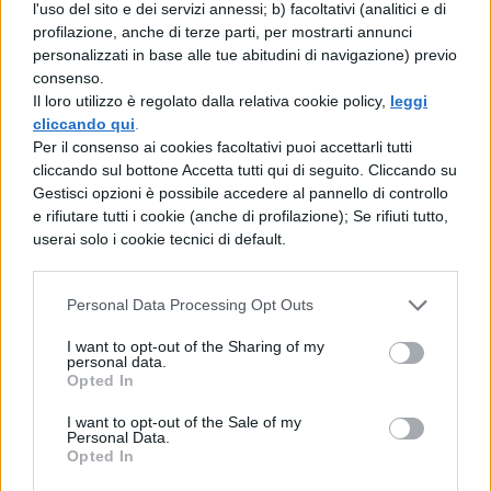
TRACCE DEL MIUR PER IL
l'uso del sito e dei servizi annessi; b) facoltativi (analitici e di
profilazione, anche di terze parti, per mostrarti annunci
LICEO COREUTICO
personalizzati in base alle tue abitudini di navigazione) previo
consenso.
Scopriamo insieme la traccia con
Il loro utilizzo è regolato dalla relativa cookie policy,
leggi
cliccando qui
.
l’esercitazione che il Miur ha proposto per la
Per il consenso ai cookies facoltativi puoi accettarli tutti
simulazione della seconda prova del Liceo
cliccando sul bottone Accetta tutti qui di seguito. Cliccando su
Gestisci opzioni è possibile accedere al pannello di controllo
coreutico:
e rifiutare tutti i cookie (anche di profilazione); Se rifiuti tutto,
userai solo i cookie tecnici di default.
Simulazione seconda prova Liceo
coreutico
traccia di tecniche della danza
Personal Data Processing Opt Outs
I want to opt-out of the Sharing of my
SECONDA PROVA MATURITÀ
personal data.
2019: PREPARATI CON NOI
Opted In
I want to opt-out of the Sale of my
Personal Data.
Tieniti aggiornato con le nostre risorse sulla
Opted In
Maturità. Ecco a tua disposizione tutte le