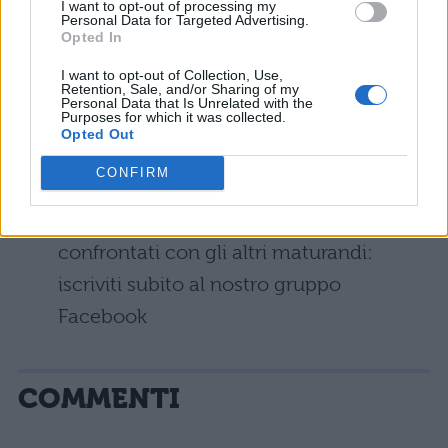
I want to opt-out of processing my
guide per superare la seconda prova 2019:
Personal Data for Targeted Advertising.
Opted In
Simulazioni seconda prova
– Tutte le
I want to opt-out of Collection, Use,
Retention, Sale, and/or Sharing of my
Personal Data that Is Unrelated with the
simulazioni messe a disposizione dal
Purposes for which it was collected.
Opted Out
Ministero per la seconda prova
CONFIRM
Maturità 2019: #esamenontitemo
– Non
perdere neanche un aggiornamento e
confrontati con gli altri maturandi:
iscriviti subito al nostro gruppo
Facebook
COMMENTI