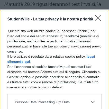
Maturità 2019 riguarderanno i test Invalsi, la
terza prova, la tesina e i punteggi di
ammissione. Resta invariato in
StudentVille -
La tua privacy è la nostra priorità
60 punti il
punteggio minimo
per superare l’esame di
Questo sito web utilizza cookie: a) necessari (tecnici) per
Stato, anche se con l’abolizione della terza
l'uso del sito e dei servizi annessi; b) facoltativi (analitici e di
profilazione, anche di terze parti, per mostrarti annunci
prova e la seconda prova mista sono
personalizzati in base alle tue abitudini di navigazione) previo
davvero tanti gli studenti preoccupati per il
consenso.
Il loro utilizzo è regolato dalla relativa cookie policy,
leggi
risultato. Le simulazioni
nazionali
cliccando qui
.
aiuteranno a capire meglio la preparazione
Per il consenso ai cookies facoltativi puoi accettarli tutti
cliccando sul bottone Accetta tutti qui di seguito. Cliccando su
di tutti.
Gestisci opzioni è possibile accedere al pannello di controllo
e rifiutare tutti i cookie (anche di profilazione); Se rifiuti tutto,
Leggi anche:
userai solo i cookie tecnici di default.
Simulazioni Maturità 2019: novità e cosa
Personal Data Processing Opt Outs
cambia