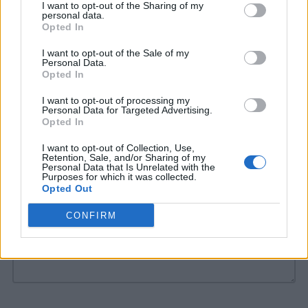
I want to opt-out of the Sharing of my
personal data.
Scadenze Maturità 2019: date, moduli e
Opted In
documenti
I want to opt-out of the Sale of my
Personal Data.
Opted In
Date Maturità 2019: calendario Miur
giorni e prove
I want to opt-out of processing my
Personal Data for Targeted Advertising.
Opted In
I want to opt-out of Collection, Use,
COMMENTI
Retention, Sale, and/or Sharing of my
Personal Data that Is Unrelated with the
Purposes for which it was collected.
Opted Out
CONFIRM