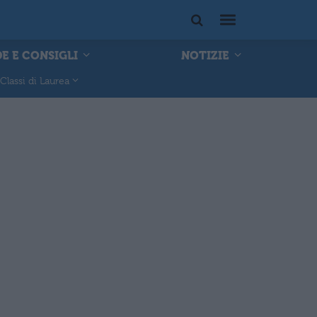
E E CONSIGLI
NOTIZIE
Classi di Laurea