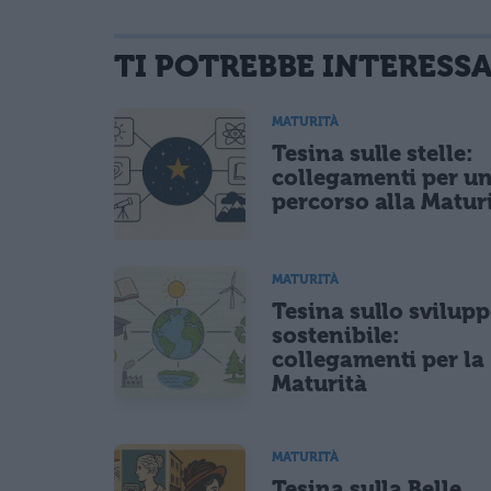
TI POTREBBE INTERESS
informativa privacy
. Pubblicando questo commento dai il consenso affinché
Ho letto e acconsento l'
informativa
sulla privacy
MATURITÀ
CONFERMA E PUBBLICA
Tesina sulle stelle:
Acconsento all'uso dei miei dati da parte di terzi per fina
collegamenti per u
percorso alla Matur
MATURITÀ
Tesina sullo svilup
sostenibile:
collegamenti per la
Maturità
MATURITÀ
Tesina sulla Belle