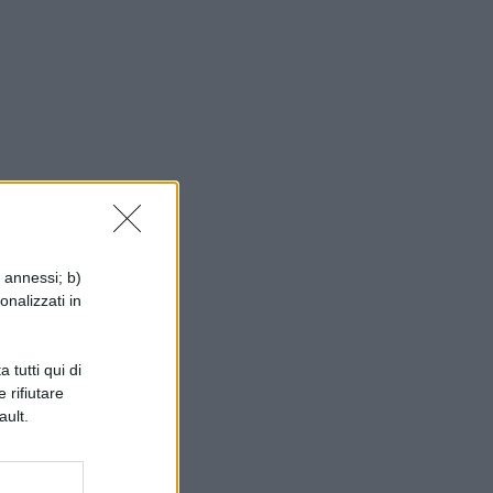
i annessi; b)
onalizzati in
 tutti qui di
 rifiutare
ault.