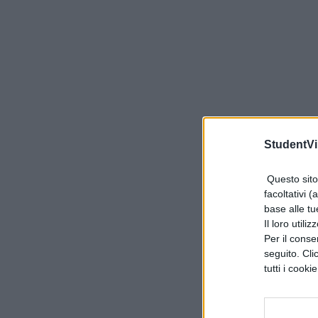
StudentVil
Questo sito 
facoltativi (
base alle tu
Il loro utili
Per il consen
seguito. Cli
tutti i cooki