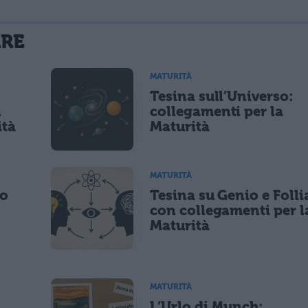
La tua email sarà utilizzata per comunicarti se qualcuno risponde al tuo commento e non sarà pubblicata. Dichiari di avere preso visione e di accettare quanto previsto dalla
ARE
 un cookie salvi i tuoi dati (nome, email) per il prossimo commento.
MATURITÀ
Tesina sull’Universo:
lità di marketing diretto con modalità automatizzate o tradizionali
n
collegamenti per la
ità
Maturità
MATURITÀ
po
Tesina su Genio e Folli
con collegamenti per l
Maturità
MATURITÀ
L’Urlo di Munch: