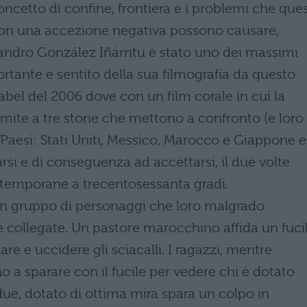
oncetto di confine, frontiera e i problemi che ques
con una accezione negativa possono causare,
andro González Iñárritu è stato uno dei massimi
rtante e sentito della sua filmografia da questo
bel del 2006 dove con un film corale in cui la
mite a tre storie che mettono a confronto (e loro
Paesi: Stati Uniti, Messico, Marocco e Giappone e
arsi e di conseguenza ad accettarsi, il due volte
ntemporane a trecentosessanta gradi.
 un gruppo di personaggi che loro malgrado
 e collegate. Un pastore marocchino affida un fuci
are e uccidere gli sciacalli. I ragazzi, mentre
o a sparare con il fucile per vedere chi è dotato
 due, dotato di ottima mira spara un colpo in