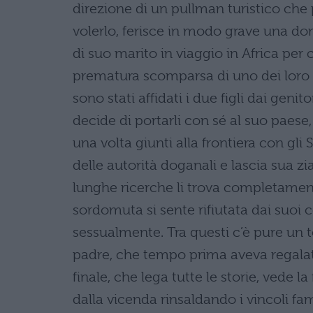
direzione di un pullman turistico che
volerlo, ferisce in modo grave una donn
di suo marito in viaggio in Africa per 
prematura scomparsa di uno dei loro f
sono stati affidati i due figli dai genit
decide di portarli con sé al suo paese, 
una volta giunti alla frontiera con gli S
delle autorità doganali e lascia sua zi
lunghe ricerche li trova completament
sordomuta si sente rifiutata dai suoi 
sessualmente. Tra questi c’è pure un t
padre, che tempo prima aveva regalato
finale, che lega tutte le storie, vede 
dalla vicenda rinsaldando i vincoli fam