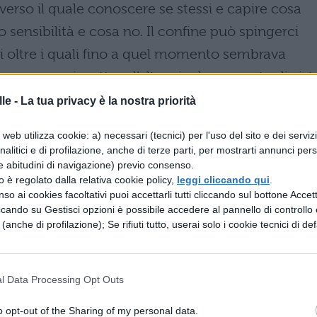
verso il quale conoscere se stessi e capire cosa
à o sensibilità e cosa no. Il confine può spingerci
vi oltre i quali fino a quel momento sembrava
parare a rispettare l’altro sia da un punto di vist
 il nostro corpo rappresenta il confine del nostro I
le -
La tua privacy è la nostra priorità
roppo gli avvenimenti degli ultimi periodi ci stan
web utilizza cookie: a) necessari (tecnici) per l'uso del sito e dei serviz
’idea di confine, andando a mostrarcela
analitici e di profilazione, anche di terze parti, per mostrarti annunci pers
itica, economica e culturale che alimenta i gioc
e abitudini di navigazione) previo consenso.
zzo è regolato dalla relativa cookie policy,
leggi cliccando qui
.
ndando così ad aumentare le tensioni sociali che 
so ai cookies facoltativi puoi accettarli tutti cliccando sul bottone Accetta
ccando su Gestisci opzioni è possibile accedere al pannello di controllo e
o ad inasprire di pari passo col proprio declino
e (anche di profilazione); Se rifiuti tutto, userai solo i cookie tecnici di def
cendiamo la televisione e vediamo un’Europa che
 meno stabili, in cui in pochi beneficiano dei
sta unione sembra porsi come unico vero e propr
l Data Processing Opt Outs
 Membri” (non a caso la sigla iniziale dell’Unione
o opt-out of the Sharing of my personal data.