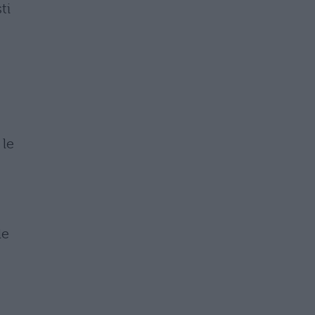
ti
 le
le