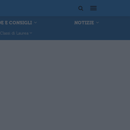
E E CONSIGLI
NOTIZIE
Classi di Laurea