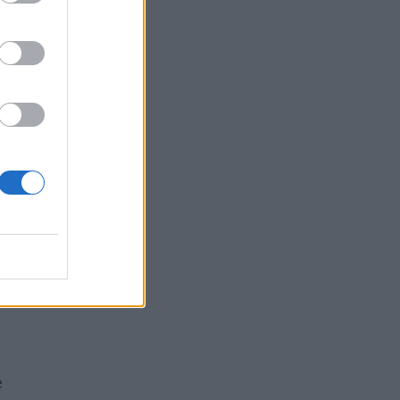
 e
rre
o
ei
i
a
e