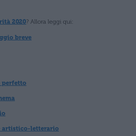
rità 2020
? Allora leggi qui:
ggio breve
 perfetto
chema
io
artistico-letterario