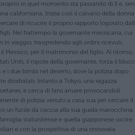
 proprio in quel momento sta passando di lì e, se
a californiana. Inizia così il calvario della donna
cercare di ricucire il proprio rapporto logorato dal
igli. Nel frattempo la governante messicana, cui
ori in viaggio, trasgredendo agli ordini ricevuti,
il Messico, per il matrimonio del figlio. Al ritorno,
tati Uniti, il nipote della governante, forza il bloc
a e i due bimbi nel deserto, dove la polizia dopo
e disidratati. Intanto a Tokyo, una ragazza
coetanei, e cerca di farsi amare provocandoli
enente di polizia venuto a casa sua per cercare il
 un fucile da caccia alla sua guida marocchina. 
la famiglia statunitense e quella giapponese uscire
iliari e con la prospettiva di una rinnovata