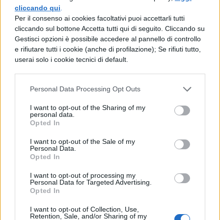
analisi di un vero e proprio caso.
cliccando qui
.
Per il consenso ai cookies facoltativi puoi accettarli tutti
Religione collegamenti:
la pietra della
cliccando sul bottone Accetta tutti qui di seguito. Cliccando su
Gestisci opzioni è possibile accedere al pannello di controllo
resurrezione: le religioni e l’aldilà
e rifiutare tutti i cookie (anche di profilazione); Se rifiuti tutto,
userai solo i cookie tecnici di default.
TESINA MATURIT
À
SU HARRY
POTTER: LE PECULIARITÀ
Personal Data Processing Opt Outs
DELLA SAGA DI HARRY
POTTER
I want to opt-out of the Sharing of my
personal data.
Opted In
Infine, ti proponiamo questo ultimo percorso
I want to opt-out of the Sale of my
Personal Data.
dove potrai davvero spaziare:
Opted In
Italiano collegamenti:
i problemi di
I want to opt-out of processing my
Personal Data for Targeted Advertising.
traduzione: i nomi dei personaggi che
Opted In
indicano il carattere, i nomi evocativi
I want to opt-out of Collection, Use,
Retention, Sale, and/or Sharing of my