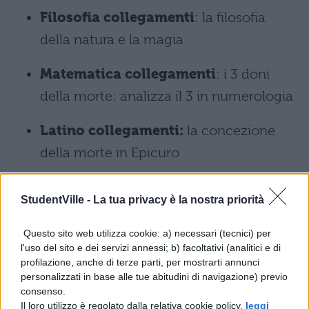
Filosofia collegamenti
: la filosofia
della natura e la magia
Matematica collegamenti
: i 3 doni
della morte: analizza il 3 in numerologia
Latino collegamenti:
la concezione
della morte in Epicuro
Fisica collegamenti:
Wingardium
StudentVille -
La tua privacy è la nostra priorità
leviosa: esperimenti magici. Come
funziona il volo?
Questo sito web utilizza cookie: a) necessari (tecnici) per
l'uso del sito e dei servizi annessi; b) facoltativi (analitici e di
profilazione, anche di terze parti, per mostrarti annunci
Scienze turistiche collegamenti:
Il
personalizzati in base alle tue abitudini di navigazione) previo
tour alla scoperta dei luoghi del film:
consenso.
Il loro utilizzo è regolato dalla relativa cookie policy,
leggi