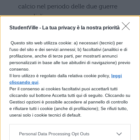
calcio nel periodo delle due guerre
mondiali
StudentVille -
La tua privacy è la nostra priorità
Italiano collegamenti:
Umberto Saba,
Goal
Questo sito web utilizza cookie: a) necessari (tecnici) per
l'uso del sito e dei servizi annessi; b) facoltativi (analitici e di
profilazione, anche di terze parti, per mostrarti annunci
Latino collegamenti:
Giulio Cesare, De
personalizzati in base alle tue abitudini di navigazione) previo
bello Gallico
consenso.
Il loro utilizzo è regolato dalla relativa cookie policy,
leggi
cliccando qui
.
Greco collegamenti:
Esopo, La favola
Per il consenso ai cookies facoltativi puoi accettarli tutti
della volpe e dell'uva
cliccando sul bottone Accetta tutti qui di seguito. Cliccando su
Gestisci opzioni è possibile accedere al pannello di controllo
Scienze collegamenti:
i muscoli
e rifiutare tutti i cookie (anche di profilazione); Se rifiuti tutto,
userai solo i cookie tecnici di default.
Fisica collegamenti:
il movimento del
pallone
Personal Data Processing Opt Outs