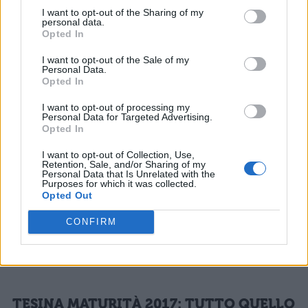
I want to opt-out of the Sharing of my
Filosofia collegamenti:
Frobel
personal data.
Opted In
Storia dell'arte collegamenti:
il
I want to opt-out of the Sale of my
Personal Data.
Futurismo – Guttuso, I calciatori – Lo
Opted In
stadio
I want to opt-out of processing my
Personal Data for Targeted Advertising.
Opted In
Scienze delle finanze collegamenti:
il
I want to opt-out of Collection, Use,
bilancio dello stato
Retention, Sale, and/or Sharing of my
Personal Data that Is Unrelated with the
Purposes for which it was collected.
Economia aziendale collegamenti:
il
Opted Out
bilancio d'esercizio
CONFIRM
Diritto collegamenti:
l'Unione Europea
TESINA MATURIT
À
2017: TUTTO QUELLO