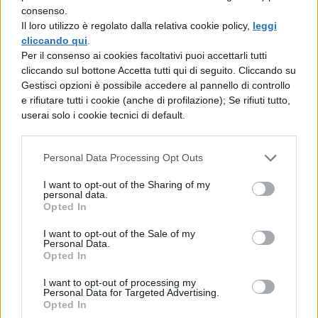
serviranno a farti capire che trovare il titolo
consenso.
Il loro utilizzo è regolato dalla relativa cookie policy,
leggi
giusto è indispensabile sia per armonizzare
cliccando qui
.
la tesina sia per far comprendere
Per il consenso ai cookies facoltativi puoi accettarli tutti
cliccando sul bottone Accetta tutti qui di seguito. Cliccando su
l'argomento trattato. Vedrai, saranno
Gestisci opzioni è possibile accedere al pannello di controllo
utilissimi e perché no, potrebbero ispirarti!
e rifiutare tutti i cookie (anche di profilazione); Se rifiuti tutto,
userai solo i cookie tecnici di default.
Tesina: Il mistero della parola
Cosa ne pensi di questo titolo? Non ti
Personal Data Processing Opt Outs
viene voglia di approfondire la tesina?
I want to opt-out of the Sharing of my
personal data.
Qui c'è un trucchetto astuto nella scelta
Opted In
del titolo: se noti bene, lascia molto
I want to opt-out of the Sale of my
Personal Data.
aperto il campo, facendo fare una
Opted In
domanda al lettore. Di cosa parlerà
I want to opt-out of processing my
questa tesina? Il titolo aperto infatti,
Personal Data for Targeted Advertising.
Opted In
invoglia molto a leggere perchè fa