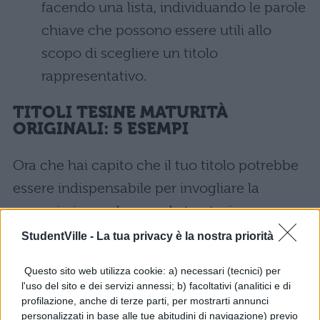
facendo una lista, individuando le parole
chiave che possono essere utili allo
scopo di scegliere un titolo
rappresentativo.
TITOLI TESINE MATURITÀ
ORIGINALI
: 5 ESEMPI
Ora che hai capito che il tuo titolo potrebbe
essere indispensabile per invogliare la
commissione a leggere la tua tesina,
vogliamo farti un ulteriore dono,
StudentVille -
La tua privacy è la nostra priorità
proponendoti alcuni esempi di titoli originali
Questo sito web utilizza cookie: a) necessari (tecnici) per
per tesine già svolte dalla nostra redazione,
l'uso del sito e dei servizi annessi; b) facoltativi (analitici e di
così potrai iniziare a regolarti. Questi esempi
profilazione, anche di terze parti, per mostrarti annunci
personalizzati in base alle tue abitudini di navigazione) previo