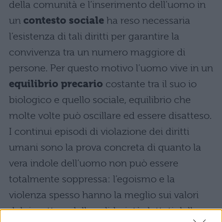
della comunità e l’inserimento dell’uomo in
un
contesto sociale
ha reso necessaria
l’esistenza di tali diritti per garantire la
convivenza tra un numero maggiore di
persone. Per questo motivo l’uomo vive in un
equilibrio precario
costante tra il suo io
biologico e quello sociale, equilibrio che
molte volte può oscillare ed essere disatteso.
I continui episodi di violazione dei diritti
umani sono la prova concreta di quanto la
vera indole dell’uomo non può essere
totalmente soppressa: l’egoismo e la
violenza spesso hanno la meglio sui valori
del rispetto e della solidarietà dettati dalle