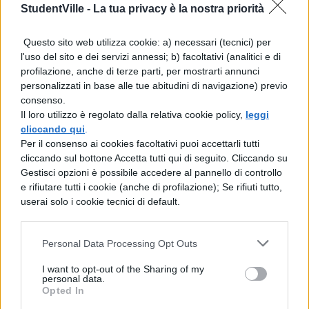
regole sociali.
StudentVille -
La tua privacy è la nostra priorità
Testo argomentativo sui
Questo sito web utilizza cookie: a) necessari (tecnici) per
l'uso del sito e dei servizi annessi; b) facoltativi (analitici e di
diritti umani: conclusione
profilazione, anche di terze parti, per mostrarti annunci
personalizzati in base alle tue abitudini di navigazione) previo
Partendo dal presupposto che la natura
consenso.
Il loro utilizzo è regolato dalla relativa cookie policy,
leggi
biologica dell’uomo è violenta ed aggressiva,
cliccando qui
.
è chiaro che il processo verso la
Per il consenso ai cookies facoltativi puoi accettarli tutti
cliccando sul bottone Accetta tutti qui di seguito. Cliccando su
realizzazione totale dei diritti umani sarà
Gestisci opzioni è possibile accedere al pannello di controllo
lento e problematico
. Il percorso non è
e rifiutare tutti i cookie (anche di profilazione); Se rifiuti tutto,
userai solo i cookie tecnici di default.
lineare e coinvolge non solo gli stati e le
organizzazioni comunitarie, ma anche i
Personal Data Processing Opt Outs
singoli individui
. Affinché venga eliminata
I want to opt-out of the Sharing of my
la violenza nel mondo, ogni cittadino deve
personal data.
Opted In
impegnarsi quotidianamente a rispettare e a