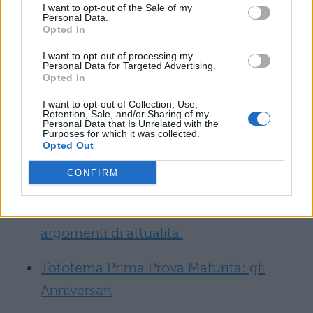
I want to opt-out of the Sale of my
far rispettare i diritti umani: solo così passo
Personal Data.
Opted In
dopo passo si arriverà a costruire una società
all’insegna della pace e dell’altruismo
I want to opt-out of processing my
Personal Data for Targeted Advertising.
reciproco.
Opted In
I want to opt-out of Collection, Use,
Maturità: prima prova
Retention, Sale, and/or Sharing of my
Personal Data that Is Unrelated with the
Purposes for which it was collected.
Opted Out
Prima Prova Maturità: lista saggi brevi
CONFIRM
più probabili
Tototema Prima Prova Maturità: gli
argomenti di attualità
Tototema Prima Prova Maturità: gli
Anniversari