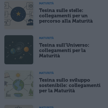
salvi i tuoi dati (nome, email) per il prossimo commento.
MATURITÀ
Tesina sulle stelle:
Ho letto e acconsento l'
informativa
sulla privacy
CONFERMA E PUBBLICA
collegamenti per un
percorso alla Maturità
Acconsento all'uso dei miei dati da parte di terzi per finalità di
marketing diretto con modalità automatizzate o tradizionali
MATURITÀ
Tesina sull’Universo:
collegamenti per la
Maturità
MATURITÀ
Tesina sullo sviluppo
sostenibile: collegamenti
per la Maturità
MATURITÀ