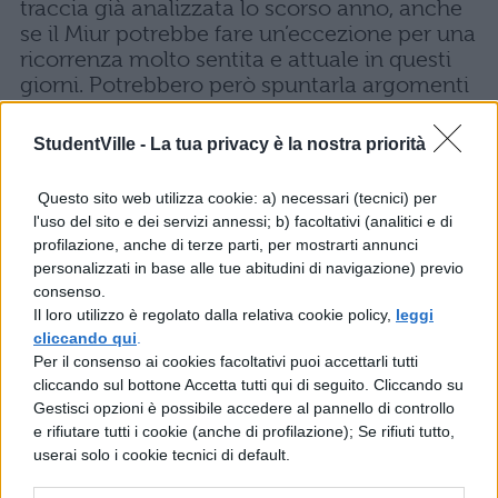
traccia già analizzata lo scorso anno, anche
se il Miur potrebbe fare un’eccezione per una
ricorrenza molto sentita e attuale in questi
giorni. Potrebbero però spuntarla argomenti
come la Rivoluzione Industriale o la
Rivoluzione Francese, magari incentrando il
StudentVille -
La tua privacy è la nostra priorità
tema sulla figura di Napoleone. Potrebbe
infine uscire una traccia incentrata sul
Questo sito web utilizza cookie: a) necessari (tecnici) per
personaggio di Martin Luther King, facendo
l'uso del sito e dei servizi annessi; b) facoltativi (analitici e di
quasi un parallelismo con Obama.
profilazione, anche di terze parti, per mostrarti annunci
personalizzati in base alle tue abitudini di navigazione) previo
Probabili:
Seconda Guerra Mondiale,
consenso.
Nazismo, Fascismo, Rivoluzione
Il loro utilizzo è regolato dalla relativa cookie policy,
leggi
Industriale, Rivoluzione Francese, Unità
cliccando qui
.
d’Italia, Napoleone, Martin Luther King.
Per il consenso ai cookies facoltativi puoi accettarli tutti
cliccando sul bottone Accetta tutti qui di seguito. Cliccando su
Gestisci opzioni è possibile accedere al pannello di controllo
e rifiutare tutti i cookie (anche di profilazione); Se rifiuti tutto,
Impossibile infine non riportare i rumors
userai solo i cookie tecnici di default.
sulla possibilità che venga scelto come
traccia
artistica
il noto quadro
‘Guernica’
di