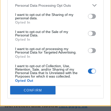
Picasso.
Personal Data Processing Opt Outs
I want to opt-out of the Sharing of my
personal data.
Opted In
Quali sono le tue impressioni? Secondo te
I want to opt-out of the Sale of my
quali saranno le tracce della prima prova del
Personal Data.
Opted In
2010? Condividi le tue opinioni, le tue
previsioni sul forum di StudentVille:
I want to opt-out of processing my
Personal Data for Targeted Advertising.
Opted In
http://forum.studentville.it/forum-maturita-
I want to opt-out of Collection, Use,
2010/55839-maturita-2010-quali-tracce-
Retention, Sale, and/or Sharing of my
Personal Data that Is Unrelated with the
usciranno-per-la-prima-prova.html
Purposes for which it was collected.
Opted Out
CONFIRM
Per tutte le news e indiscrezioni
iscrivetevi alla nostra
fan page su