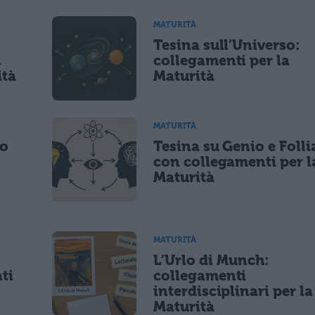
MATURITÀ
Tesina sull’Universo:
lità di marketing diretto con modalità automatizzate o tradizionali
n
collegamenti per la
ità
Maturità
MATURITÀ
po
Tesina su Genio e Folli
con collegamenti per l
Maturità
MATURITÀ
L’Urlo di Munch:
ti
collegamenti
interdisciplinari per la
Maturità