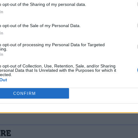
o.
o opt-out of the Sharing of my personal data.
 ufficiale, in quel momento, osservato da altri
In
sione).
"
o opt-out of the Sale of my Personal Data.
In
magari non cadrete nelle solite bufale.
to opt-out of processing my Personal Data for Targeted
ing.
In
o opt-out of Collection, Use, Retention, Sale, and/or Sharing
ersonal Data that Is Unrelated with the Purposes for which it
lected.
Out
CONFIRM
La tua email sarà utilizzata per comunicarti se qualcuno risponde al tuo commento e non sarà pubblicata. Dichiari di avere preso visione e di accettare quanto previsto dalla
ARE
 un cookie salvi i tuoi dati (nome, email) per il prossimo commento.