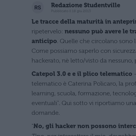
Redazione Studentville
Pubblicato il 18 giu 2013
Le tracce della maturità in antepr
ripetervelo:
nessuno può avere le tra
anticipo
. Quelle che circolano sono
Come possiamo saperlo con sicurezza 
hackerato, nè letto/visto da nessuno,
Catepol 3.0 e e il plico telematico
–
telematico è Caterina Policaro, la pro
learning, scuola, formazione, tecnologi
eventuali". Qui sotto vi riportiamo un
domande.
"
No, gli hacker non possono interce