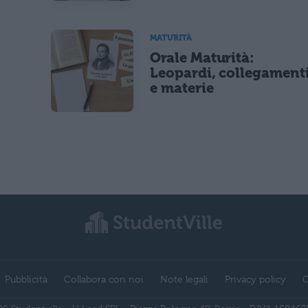
MATURITÀ
Orale Maturità:
Leopardi, collegament
e materie
Pubblicità
Collabora con noi
Note legali
Privacy policy
C