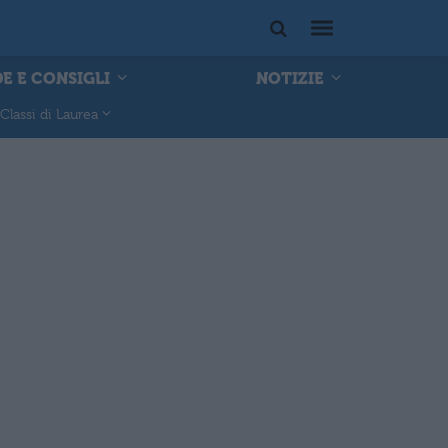
E E CONSIGLI
NOTIZIE
Classi di Laurea