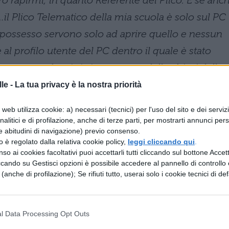
ro rapirmi, in quanto Referente del Plico. E se anc
l Plico Telematico della mia scuola è solo sul PC
 possesso servono solo ad aprire quello e nessun
 al profilo utente del PC dentro il quale è stato
e sempre che si sia in possesso delle chiavi della
a quel PC)…
le -
La tua privacy è la nostra priorità
web utilizza cookie: a) necessari (tecnici) per l'uso del sito e dei serviz
analitici e di profilazione, anche di terze parti, per mostrarti annunci pers
craccare.
e abitudini di navigazione) previo consenso.
zzo è regolato dalla relativa cookie policy,
leggi cliccando qui
.
te online prima e anche se la trovate, dovreste ave
so ai cookies facoltativi puoi accettarli tutti cliccando sul bottone Accetta
he sarà col Presidente di Commissione in ogni
ccando su Gestisci opzioni è possibile accedere al pannello di controllo e
e (anche di profilazione); Se rifiuti tutto, userai solo i cookie tecnici di def
 arrivarci. E se ci arrivate, siete rintracciabili.
è lui e solo lui abilitato ad accedere, aprire, inserir
l Data Processing Opt Outs