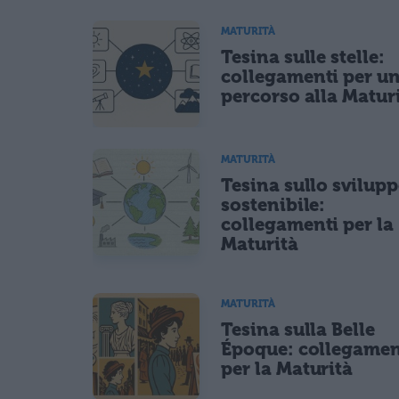
Ho letto e acconsento l'
informativa
sulla privacy
MATURITÀ
CONFERMA E PUBBLICA
Tesina sulle stelle:
Acconsento all'uso dei miei dati da parte di terzi per fina
collegamenti per u
percorso alla Matur
MATURITÀ
Tesina sullo svilup
sostenibile:
collegamenti per la
Maturità
MATURITÀ
Tesina sulla Belle
Époque: collegamen
per la Maturità