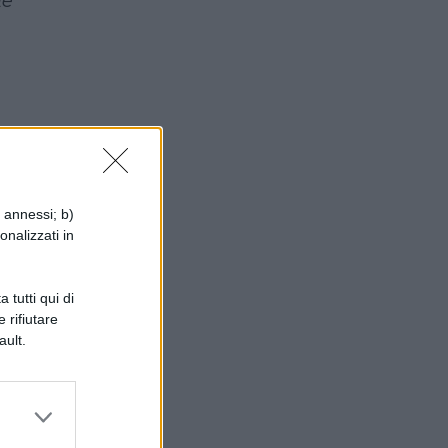
he
i annessi; b)
onalizzati in
re
 tutti qui di
 rifiutare
ault.
e,