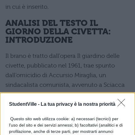
in cui è inserito.
ANALISI DEL TESTO IL
GIORNO DELLA CIVETTA:
INTRODUZIONE
Il brano è tratto dall’opera Il giardino delle
civette, pubblicato nel 1961, trae spunto
dall’omicidio di Accursio Miraglia, un
sindacalista comunista, avvenuto a Sciacca
nel gennaio del 1947 ad opera della mafia di
Cosa Nostra. Il capitano Bellodi si trova ad
StudentVille -
La tua privacy è la nostra priorità
indagare sull’omicidio di Salvatore
Questo sito web utilizza cookie: a) necessari (tecnici) per
Colasberna, un imprenditore edile che non
l'uso del sito e dei servizi annessi; b) facoltativi (analitici e di
profilazione, anche di terze parti, per mostrarti annunci
aveva voluto piegarsi alla protezione della