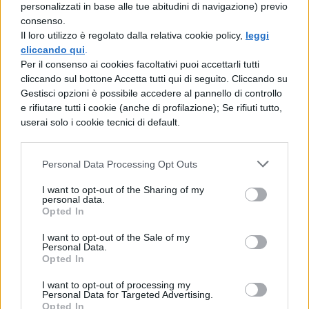
personalizzati in base alle tue abitudini di navigazione) previo
mafia. All’inizio delle indagini, le inchieste
consenso.
Il loro utilizzo è regolato dalla relativa cookie policy,
leggi
devono scontrarsi con l’omertà e vari
cliccando qui
.
tentativi di depistaggio. In questa storia sono
Per il consenso ai cookies facoltativi puoi accettarli tutti
cliccando sul bottone Accetta tutti qui di seguito. Cliccando su
i familiari stessi a ostacolare la ricerca della
Gestisci opzioni è possibile accedere al pannello di controllo
verità.
e rifiutare tutti i cookie (anche di profilazione); Se rifiuti tutto,
userai solo i cookie tecnici di default.
ANALISI DEL TESTO IL
GIORNO DELLA CIVETTA:
Personal Data Processing Opt Outs
COMPRENSIONE DEL TESTO
I want to opt-out of the Sharing of my
personal data.
Opted In
Il Capitano Bellodi sta interloquendo con un
I want to opt-out of the Sale of my
parente dell’omicida Salvatore Colasberna,
Personal Data.
Opted In
un piccolo imprenditore edile che, non
volendo piegare la testa di fronte alle
I want to opt-out of processing my
Personal Data for Targeted Advertising.
minacce e alla prepotenza della mafia, ha
Opted In