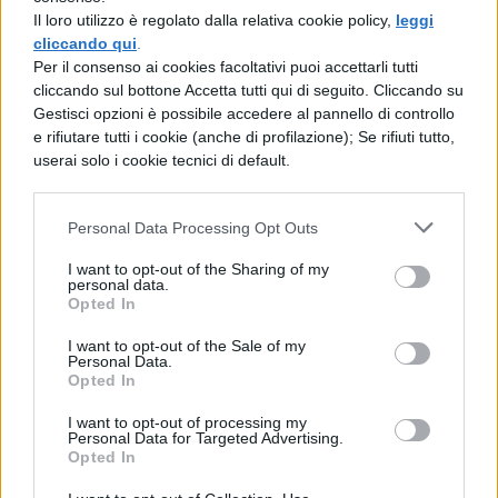
dell’incremento degli acquisti negli
Il loro utilizzo è regolato dalla relativa cookie policy,
leggi
ultimi anni e di ciò che si può fare
cliccando qui
.
Per il consenso ai cookies facoltativi puoi accettarli tutti
semplicemente con un click. La merce
cliccando sul bottone Accetta tutti qui di seguito. Cliccando su
può arrivare da qualsiasi parte del
Gestisci opzioni è possibile accedere al pannello di controllo
mondo e si trova veramente di tutto:
e rifiutare tutti i cookie (anche di profilazione); Se rifiuti tutto,
dall’abbigliamento ai prodotti per la
userai solo i cookie tecnici di default.
casa, dal cibo agli elettrodomestici e
così via. Se da un lato tutto ciò è
comodo e veloce, occorre però tenere in
Personal Data Processing Opt Outs
considerazione una serie di
I want to opt-out of the Sharing of my
problematiche: il prodotto può deludere
personal data.
Opted In
le aspettative, si può rischiare di essere
imbrogliati nel caso di siti poco sicuri, le
I want to opt-out of the Sale of my
spese potrebbero essere maggiori a
Personal Data.
Opted In
causa del pagamento della dogana.
Inoltre, si perde anche il contatto diretto
I want to opt-out of processing my
Personal Data for Targeted Advertising.
con gli oggetti da acquistare, si spende
Opted In
di più e si perde il gusto di fare shopping
e trascorrere una giornata di relax.