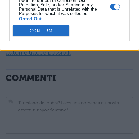
I want to opt-out of Collection, Use,
Retention, Sale, and/or Sharing of my
Personal Data that Is Unrelated with the
Conclusione:
infine, concludete con
Purposes for which it was collected.
Opted Out
una sintesi del vostro ragionamento
sviluppato nel corso del tema.
CONFIRM
Non perdere:
Tracce maturità 2019: ecco
autori e tracce possibili
COMMENTI