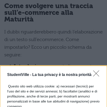
Come svolgere una traccia
sull’e-commerce alla
Maturità
I dubbi riguarderebbero quindi l’elaborazione
di un testo sull’ecommerce. Come
impostarlo? Ecco un piccolo schema da
seguire:
Introduzione:
presenta l’argomento e-
commerce in base a ciò che chiede la
StudentVille -
La tua privacy è la nostra priorità
traccia, magari spiegando brevemente
di cosa si tratta.
Questo sito web utilizza cookie: a) necessari (tecnici) per
l'uso del sito e dei servizi annessi; b) facoltativi (analitici e di
Svolgimento:
tenendo conto di cosa
profilazione, anche di terze parti, per mostrarti annunci
chiede la traccia, inizia a scrivere
personalizzati in base alle tue abitudini di navigazione) previo
parlando del commercio online,
consenso.