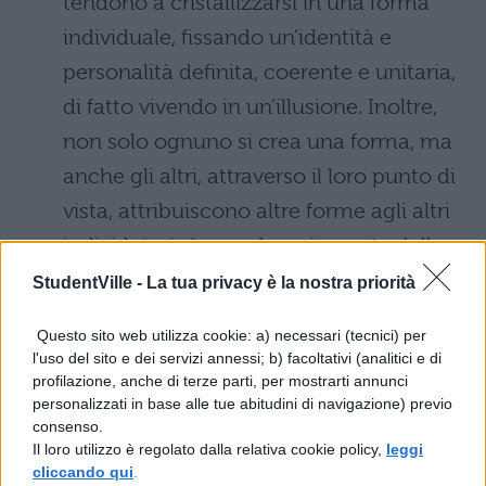
tendono a cristallizzarsi in una forma
individuale, fissando un’identità e
personalità definita, coerente e unitaria,
di fatto vivendo in un’illusione. Inoltre,
non solo ognuno si crea una forma, ma
anche gli altri, attraverso il loro punto di
vista, attribuiscono altre forme agli altri
individui, cioè maschere imposte dalla
società e dal contesto sociale.
StudentVille -
La tua privacy è la nostra priorità
Le maschere di Pirandello
Questo sito web utilizza cookie: a) necessari (tecnici) per
l'uso del sito e dei servizi annessi; b) facoltativi (analitici e di
profilazione, anche di terze parti, per mostrarti annunci
La maschera e l’uomo, per Pirandello,
personalizzati in base alle tue abitudini di navigazione) previo
consenso.
coincidono: indossando di volta in volta
Il loro utilizzo è regolato dalla relativa cookie policy,
leggi
la maschera che si adatta al punto di
cliccando qui
.