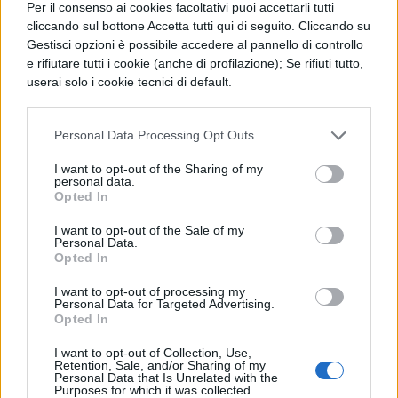
Per il consenso ai cookies facoltativi puoi accettarli tutti
vista altrui, l’uomo mostra alcune sue
cliccando sul bottone Accetta tutti qui di seguito. Cliccando su
parti, ma mai la sua vera essenza. Sotto
Gestisci opzioni è possibile accedere al pannello di controllo
e rifiutare tutti i cookie (anche di profilazione); Se rifiuti tutto,
la maschera, infatti,
non c’è una
userai solo i cookie tecnici di default.
personalità definita,
ma un volto
immutabile: in questo senso non c’è
Personal Data Processing Opt Outs
nessuno, ossia ognuno di noi è in
I want to opt-out of the Sharing of my
personal data.
perenne trasformazione proprio come il
Opted In
flusso della vita. Prendere coscienza
I want to opt-out of the Sale of my
dell’illusione di stabilità in cui l’uomo
Personal Data.
Opted In
vive è difficile, per questo vivere con una
I want to opt-out of processing my
maschera è consolatorio: l’inganno e
Personal Data for Targeted Advertising.
Opted In
l’illusione danno un significato
I want to opt-out of Collection, Use,
all’esistenza.
Retention, Sale, and/or Sharing of my
Personal Data that Is Unrelated with the
Purposes for which it was collected.