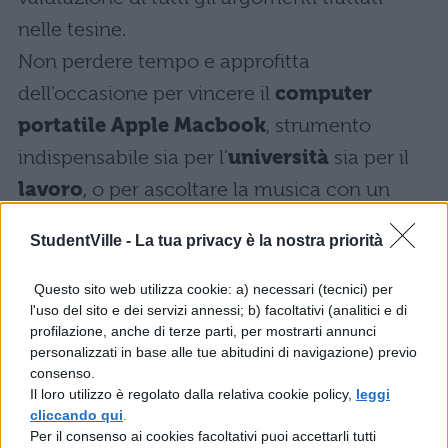
nelle tesine.
Non perdere tempo e approfitta
dell’occasione per vincere il
computer
portatile Apple Macbook
, strumento
indispensabile sia per l’
università
sia per il
lavoro
, o per ascoltare la musica con un
bellissimo
Ipod Nano da 4gb
.
StudentVille -
La tua privacy è la nostra priorità
Il concorso è sponsorizzato dal sito
Questo sito web utilizza cookie: a) necessari (tecnici) per
University.it
che mette in palio l’Apple
l'uso del sito e dei servizi annessi; b) facoltativi (analitici e di
Macbook, con la collaborazione di
profilazione, anche di terze parti, per mostrarti annunci
personalizzati in base alle tue abitudini di navigazione) previo
Edscuola.it
consenso.
Il loro utilizzo è regolato dalla relativa cookie policy,
leggi
cliccando qui
.
Collegati a
Per il consenso ai cookies facoltativi puoi accettarli tutti