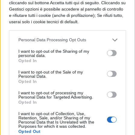
cliccando sul bottone Accetta tutti qui di seguito. Cliccando su
http://premio.maturita2007.it
Gestisci opzioni è possibile accedere al pannello di controllo
e rifiutare tutti i cookie (anche di profilazione); Se rifiuti tutto,
userai solo i cookie tecnici di default.
COMMENTI
Personal Data Processing Opt Outs
I want to opt-out of the Sharing of my
personal data.
Opted In
I want to opt-out of the Sale of my
Personal Data.
Opted In
I want to opt-out of processing my
Personal Data for Targeted Advertising.
Opted In
I want to opt-out of Collection, Use,
Retention, Sale, and/or Sharing of my
Personal Data that Is Unrelated with the
La tua email sarà utilizzata per comunicarti se qualcuno risponde al tuo commento e non
Purposes for which it was collected.
TI POTREBBE INTERESSARE
sarà pubblicata. Dichiari di avere preso visione e di accettare quanto previsto dalla
Opted Out
informativa privacy
. Pubblicando questo commento dai il consenso affinché un cookie