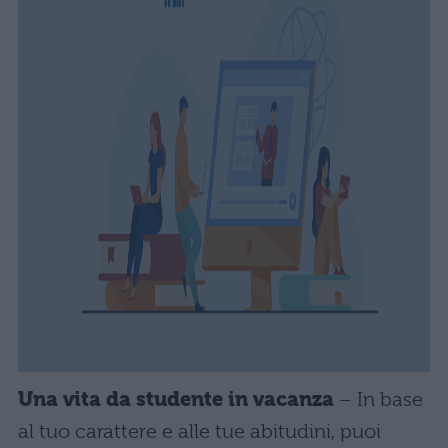
Una vita da studente in vacanza
– In base
al tuo carattere e alle tue abitudini, puoi