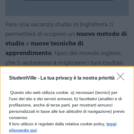
Fare una vacanza studio in Inghilterra ti
permetterà di scoprire un
nuovo metodo di
studio
e
nuove tecniche di
apprendimento
, tipici del mondo inglese,
che ti aiuteranno a migliorare i tuoi risultati
scolastici una volta rientrato in Italia. Una
StudentVille -
La tua privacy è la nostra priorità
vacanza studio nel Regno Unito è un vero e
proprio investimento per il tuo futuro:
Questo sito web utilizza cookie: a) necessari (tecnici) per
l'uso del sito e dei servizi annessi; b) facoltativi (analitici e di
migliorerà i tuoi risultati scolastici e faciliterà
profilazione, anche di terze parti, per mostrarti annunci
il tuo ingresso nel mondo del lavoro, dove
personalizzati in base alle tue abitudini di navigazione) previo
consenso.
una buona conoscenza dell’inglese è un
Il loro utilizzo è regolato dalla relativa cookie policy,
leggi
ottimo passepartout.
cliccando qui
.