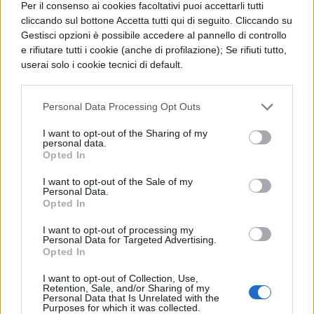
Per il consenso ai cookies facoltativi puoi accettarli tutti
Ottimi incentivi per le famiglie che vogliono
cliccando sul bottone Accetta tutti qui di seguito. Cliccando su
Gestisci opzioni è possibile accedere al pannello di controllo
scommettere sulle competenze scolastiche
e rifiutare tutti i cookie (anche di profilazione); Se rifiuti tutto,
e personali dei propri figli!
userai solo i cookie tecnici di default.
Le destinazioni
– Se vuoi partire per una
Personal Data Processing Opt Outs
vacanza studio in Inghilterra, hai la
I want to opt-out of the Sharing of my
possibilità di scegliere quale
stile di vita
personal data.
Opted In
britannico
vuoi adottare. Vuoi trascorrere
I want to opt-out of the Sale of my
una vacanza studio vicino al mare? Scegli
Personal Data.
Opted In
Brighton, Bournemouth o Hastings. Londra o
Edimburgo sono le mete ideali di chi non
I want to opt-out of processing my
Personal Data for Targeted Advertising.
riesce a fare a meno della vita in una grande
Opted In
città. Vuoi provare una tradizionale
I want to opt-out of Collection, Use,
Retention, Sale, and/or Sharing of my
esperienza nei college Inglesi? Vola ad
Personal Data that Is Unrelated with the
Purposes for which it was collected.