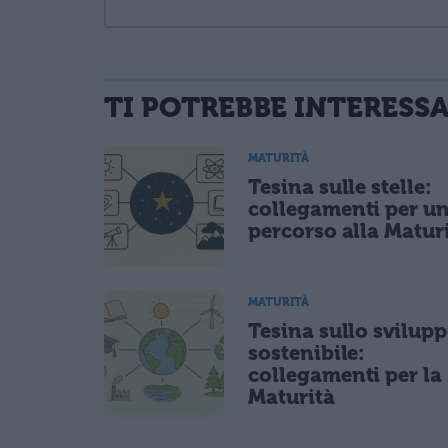
TI POTREBBE INTERESS
informativa privacy
. Pubblicando questo commento dai il consenso affinché
Ho letto e acconsento l'
informativa
sulla privacy
MATURITÀ
CONFERMA E PUBBLICA
Tesina sulle stelle:
Acconsento all'uso dei miei dati da parte di terzi per fina
collegamenti per u
percorso alla Matur
MATURITÀ
Tesina sullo svilup
sostenibile:
collegamenti per la
Maturità