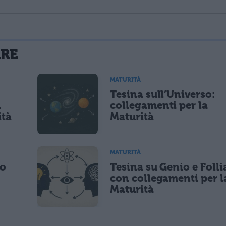
La tua email sarà utilizzata per comunicarti se qualcuno risponde al tuo commento e non sarà pubblicata. Dichiari di avere preso visione e di accettare quanto previsto dalla
ARE
 un cookie salvi i tuoi dati (nome, email) per il prossimo commento.
MATURITÀ
Tesina sull’Universo:
lità di marketing diretto con modalità automatizzate o tradizionali
n
collegamenti per la
ità
Maturità
MATURITÀ
po
Tesina su Genio e Folli
con collegamenti per l
Maturità