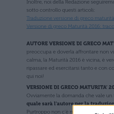
Inoltre, noi della Redazione seguiremo
sotto controllo questi articoli:
Traduzione versione di greco maturit
Versione di greco Maturità 2016: tracc
AUTORE VERSIONE DI GRECO MATU
preoccupa e doverla affrontare non vi
calma, la Maturità 2016 è vicina, è v
ripassare ed esercitarsi tanto e con 
qui noi!
VERSIONE DI GRECO
MATURITA’ 2
Ovviamente la domanda che vale un mi
quale sarà l'autore per la traduzi
Purtroppo non c'è modo di rispondere 