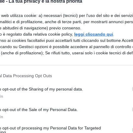
le -
La tua privacy è la nostra priorità
autore già uscito o uno su cui si punta molto, sar
web utilizza cookie: a) necessari (tecnici) per l'uso del sito e dei serviz
 l'anno? Non possiamo dirlo, l'unica cosa che
analitici e di profilazione, anche di terze parti, per mostrarti annunci pers
sugli autori prediletti da Miur e farci un'idea
e abitudini di navigazione) previo consenso.
zzo è regolato dalla relativa cookie policy,
leggi cliccando qui
.
no andate le cose in passato dando uno sguard
so ai cookies facoltativi puoi accettarli tutti cliccando sul bottone Accetta
ceo classico degli anni precedenti:
Seconda prova
ccando su Gestisci opzioni è possibile accedere al pannello di controllo e
e (anche di profilazione); Se rifiuti tutto, userai solo i cookie tecnici di def
 dal Miur
16: LE TRACCE DEGLI ANNI PASSATI.
Ora che
l Data Processing Opt Outs
 il Miur ha privilegiato per la versione di greco,
 dettaglio e cercare affrontare i brani di cui è sta
o opt-out of the Sharing of my personal data.
sione di greco Maturità 2016: le tracce degli
In
o opt-out of the Sale of my Personal Data.
In
MATURITA' 2016:
Avete bisogno di informazion
to opt-out of processing my Personal Data for Targeted
ing.