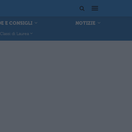
E E CONSIGLI
NOTIZIE
Classi di Laurea