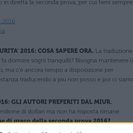
 in diretta la seconda prova, per cui tieni sempre
à 2016
ia
RITA' 2016:
COSA SAPERE ORA.
La traduzione 
 fa dormire sogni tranquilli? Bisogna mantenere l
ero, ma c’è ancora tempo a disposizione per
costanza traducendo a più non posso e poi ci siam
016
: GLI AUTORI PREFERITI DAL MIUR.
lione di dollari ma non ha risposta rimane:
one di greco della seconda prova 2016?
nè di entrare nella mente del Ministero, perciò p