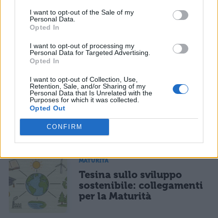
TI POTREBBE INTERESSARE
sarà pubblicata. Dichiari di avere preso visione e di accettare quanto previsto dalla
informativa privacy
. Pubblicando questo commento dai il consenso affinché un cookie
I want to opt-out of the Sale of my
salvi i tuoi dati (nome, email) per il prossimo commento.
Personal Data.
MATURITÀ
Opted In
Tesina sulle stelle:
Ho letto e acconsento l'
informativa
sulla privacy
CONFERMA E PUBBLICA
collegamenti per un
I want to opt-out of processing my
Personal Data for Targeted Advertising.
percorso alla Maturità
Acconsento all'uso dei miei dati da parte di terzi per finalità di
Opted In
marketing diretto con modalità automatizzate o tradizionali
I want to opt-out of Collection, Use,
Retention, Sale, and/or Sharing of my
MATURITÀ
Personal Data that Is Unrelated with the
Purposes for which it was collected.
Tesina sull’Universo:
Opted Out
collegamenti per la
Maturità
CONFIRM
MATURITÀ
Tesina sullo sviluppo
sostenibile: collegamenti
per la Maturità