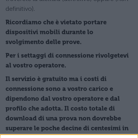
definitivo).
Ricordiamo che è vietato portare
dispositivi mobili durante lo
svolgimento delle prove.
Per i settaggi di connessione rivolgetevi
al vostro operatore.
Il servizio è gratuito ma i costi di
connessione sono a vostro carico e
dipendono dal vostro operatore e dal
profilo che adotta. Il costo totale di
download di una prova non dovrebbe
superare le poche decine di centesimi in