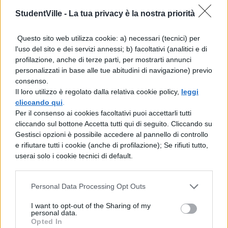
ogni caso.
StudentVille -
La tua privacy è la nostra priorità
La redazione
Questo sito web utilizza cookie: a) necessari (tecnici) per
l'uso del sito e dei servizi annessi; b) facoltativi (analitici e di
profilazione, anche di terze parti, per mostrarti annunci
COMMENTI
personalizzati in base alle tue abitudini di navigazione) previo
consenso.
Il loro utilizzo è regolato dalla relativa cookie policy,
leggi
cliccando qui
.
Per il consenso ai cookies facoltativi puoi accettarli tutti
cliccando sul bottone Accetta tutti qui di seguito. Cliccando su
Gestisci opzioni è possibile accedere al pannello di controllo
e rifiutare tutti i cookie (anche di profilazione); Se rifiuti tutto,
userai solo i cookie tecnici di default.
Personal Data Processing Opt Outs
I want to opt-out of the Sharing of my
personal data.
Opted In
La tua email sarà utilizzata per comunicarti se qualcuno risponde al tuo commento e non