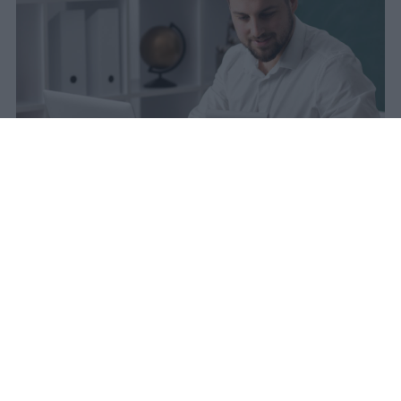
La carta docente 2026 resta bloccata
dal 31 agosto con data di sblocco
incerta. Il residuo deve essere speso
entro questa scadenza o andrà perso
definitivamente.
sniro
Pubblicato il 6 ago 2026