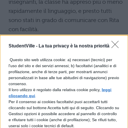
insegnanti, la classe ha appreso più o meno
rapidamente il linguaggio, e presto tutti
sono stati in grado di comunicare con Rita
con facilità.
Inutile sottolineare come questa
StudentVille -
La tua privacy è la nostra priorità
esperienza abbia aperto gli occhi dei
ragazzi su un nuovo modo di comunicare e
Questo sito web utilizza cookie: a) necessari (tecnici) per
l'uso del sito e dei servizi annessi; b) facoltativi (analitici e di
di interagire con gli altri, consentendo loro
profilazione, anche di terze parti, per mostrarti annunci
di apprezzare le sfide che le persone con
personalizzati in base alle tue abitudini di navigazione) previo
consenso.
disabilità affrontano nella loro vita
Il loro utilizzo è regolato dalla relativa cookie policy,
leggi
cliccando qui
.
quotidiana. Inoltre, la lingua dei segni ha
Per il consenso ai cookies facoltativi puoi accettarli tutti
reso possibile per i compagni di classe di
cliccando sul bottone Accetta tutti qui di seguito. Cliccando su
Gestisci opzioni è possibile accedere al pannello di controllo
Rita di includerla in conversazioni e attività
e rifiutare tutti i cookie (anche di profilazione); Se rifiuti tutto,
che altrimenti le sarebbero state precluse.
userai solo i cookie tecnici di default.