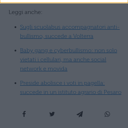
Leggi anche:
Sugli scuolabus accompagnatori anti-
bullismo, succede a Volterra
Baby gang e cyberbullismo: non solo
vietati i cellulari, ma anche social
network e movida
Preside abolisce i voti in pagella:
succede in un istituto agrario di Pesaro