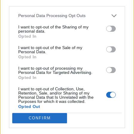
Ora la classe è unita per garantire che la
Personal Data Processing Opt Outs
lingua dei segni rimanga parte del loro
I want to opt-out of the Sharing of my
bagaglio di competenze, continuando a
personal data.
Opted In
migliorare e sviluppare le loro abilità nella
stessa. La loro esperienza ha dimostrato
I want to opt-out of the Sale of my
Personal Data.
che l’empatia, la comprensione e l’apertura
Opted In
mentale possono avere un impatto
I want to opt-out of processing my
Personal Data for Targeted Advertising.
significativo sulla vita delle persone con
Opted In
disabilità. Senza dimenticare come
I want to opt-out of Collection, Use,
Retention, Sale, and/or Sharing of my
l’apprendimento della lingua dei segni
Personal Data that Is Unrelated with the
Purposes for which it was collected.
possa avere un risvolto positivo sulla vita di
Opted Out
tutti, migliorando la propria capacità di
CONFIRM
comunicazione e la propria comprensione
degli altri.