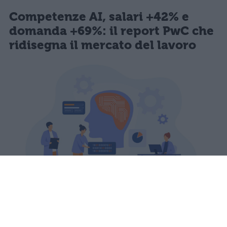
Competenze AI, salari +42% e
domanda +69%: il report PwC che
ridisegna il mercato del lavoro
L'AI Jobs Barometer 2026 di PwC
analizza oltre un miliardo di