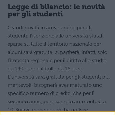
Legge di bilancio: le novità
per gli studenti
Grandi novità in arrivo anche per gli
studenti: l’iscrizione alle università statali
sparse su tutto il territorio nazionale per
alcuni sarà gratuita: si pagherà, infatti, solo
l’imposta regionale per il diritto allo studio
da 140 euro e il bollo da 16 euro.
L’università sarà gratuita per gli studenti più
meritevoli: bisognerà aver maturato uno
specifico numero di crediti, che per il
secondo anno, per esempio ammonterà a
10. Sgravi anche per chi ha un Isee