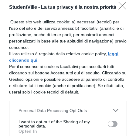
superiore ai 13.000 euro ma inferiore a
StudentVille -
La tua privacy è la nostra priorità
30.000 per una platea complessiva di circa
Questo sito web utilizza cookie: a) necessari (tecnici) per
600mila famiglie.
l'uso del sito e dei servizi annessi; b) facoltativi (analitici e di
profilazione, anche di terze parti, per mostrarti annunci
Leggi anche:
personalizzati in base alle tue abitudini di navigazione) previo
consenso.
Calcolo Tasse Universitarie: guida
Il loro utilizzo è regolato dalla relativa cookie policy,
leggi
cliccando qui
.
Esonero tasse Universitarie per merito:
Per il consenso ai cookies facoltativi puoi accettarli tutti
cliccando sul bottone Accetta tutti qui di seguito. Cliccando su
come funziona
Gestisci opzioni è possibile accedere al pannello di controllo
e rifiutare tutti i cookie (anche di profilazione); Se rifiuti tutto,
Legge di bilancio: i risultati
userai solo i cookie tecnici di default.
In quanto ai dettagli sui numeri e i tempi
Personal Data Processing Opt Outs
Morando ha precisato: “Solo per eliminare
I want to opt-out of the Sharing of my
personal data.
l’Iva serviranno 13- 14 miliardi. Poi c’è da
Opted In