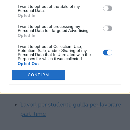
fare la correzione strutturale promessa alla
I want to opt-out of the Sale of my
Personal Data.
Ue, e sono sicuro che basteranno 5-6
Opted In
miliardi, perché a Bruxelles l’aria, anche
I want to opt-out of processing my
grazie a Renzi, è cambiata. Poi c’è la parte
Personal Data for Targeted Advertising.
Opted In
discrezionale: le risorse non sono molte e
I want to opt-out of Collection, Use,
vanno concentrate per la gran parte sui
Retention, Sale, and/or Sharing of my
Personal Data that Is Unrelated with the
giovani. Ma i veri numeri li sapremo a
Purposes for which it was collected.
Opted Out
ottobre, quando avremo chiari i dati sulla
CONFIRM
crescita e l’inflazione”.
Leggi anche:
Lavori per studenti: guida per lavorare
part-time