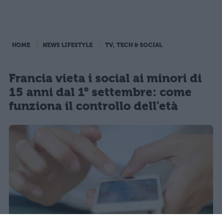
HOME
NEWS LIFESTYLE
TV, TECH & SOCIAL
Francia vieta i social ai minori di
15 anni dal 1° settembre: come
funziona il controllo dell'età