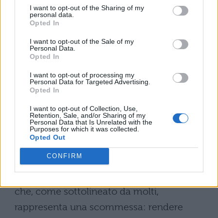
I want to opt-out of the Sharing of my
vestono i panni dei genitori Monaldo e
personal data.
Opted In
Adelaide; Alessandro Preziosi interpreta
I want to opt-out of the Sale of my
Don Carmine, una figura di saggezza e
Personal Data.
Opted In
guida.
I want to opt-out of processing my
Il progetto si avvale di ambientazioni curate
Personal Data for Targeted Advertising.
Opted In
e dialoghi ispirati, nonostante alcune lievi
I want to opt-out of Collection, Use,
incongruenze storiche. Il
trailer della
Retention, Sale, and/or Sharing of my
Personal Data that Is Unrelated with the
miniserie
promette un’esperienza visiva
Purposes for which it was collected.
Opted Out
coinvolgente, unendo l’immediatezza del
CONFIRM
mezzo televisivo a un racconto
profondamente culturale, un’operazione
che, come sottolineato da molti,
rappresenta una scommessa: rendere