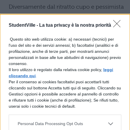
Diversamente dal ritratto cupo e pessimista
spesso associato al poeta di Recanati,
Rubini mostra un Leopardi capace di
StudentVille -
La tua privacy è la nostra priorità
entusiasmo e coraggio
. “Leopardi. Il
Questo sito web utilizza cookie: a) necessari (tecnici) per
poeta dell’infinito” si propone di colmare le
l'uso del sito e dei servizi annessi; b) facoltativi (analitici e di
profilazione, anche di terze parti, per mostrarti annunci
lacune nella percezione collettiva,
personalizzati in base alle tue abitudini di navigazione) previo
evidenziando il genio intellettuale, l’ironia e
consenso.
Il loro utilizzo è regolato dalla relativa cookie policy,
leggi
la modernità del pensiero leopardiano.
cliccando qui
.
Per il consenso ai cookies facoltativi puoi accettarli tutti
Cast stellare e dettagli tecnici
cliccando sul bottone Accetta tutti qui di seguito. Cliccando su
Gestisci opzioni è possibile accedere al pannello di controllo
e rifiutare tutti i cookie (anche di profilazione); Se rifiuti tutto,
Nel ruolo del giovane
protagonista
userai solo i cookie tecnici di default.
troviamo Leonardo Maltese, che offre
un’interpretazione intensa e sfaccettata,
Personal Data Processing Opt Outs
mentre Alessio Boni e Valentina Cervi